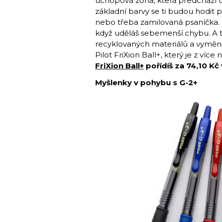
úchopová zóna, která předchází ún
základní barvy se ti budou hodit pr
nebo třeba zamilovaná psaníčka. „
když uděláš sebemenší chybu. A t
recyklovaných materiálů a vyměnit
Pilot FriXion Ball+, který je z ví
FriXion Ball+
pořídíš za 74,10 Kč
Myšlenky v pohybu s G-2+