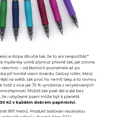
ků a stopa dlouhá tak, že to ani nespočítáš.*
á myšlenky volně plynout přesně tak, jak zrovna
na všechno – od školních poznámek až po
ba při tvorbě vision boardu. Gelový roller, který
jší na světě, tak proč ho nemít taky, a to rovnou
je totiž z více jak 75 % vyrobena z recyklovaných
amozřejmostí. Můžeš tak psát dál a dál bez
že i obyčejné psaní může být k planetě
,30 Kč v každém dobrém papírnictví.
rétně 997 metrů. Produkt testován nezávislou
gelových rollerů v Evropě, říjen 2024.