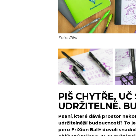
Foto: Pilot
PIŠ CHYTŘE, UČ
UDRŽITELNĚ. BU
Psaní, které dává prostor ne
udržitelnější budoucnosti? To je
pero FriXion Ball+ dovolí snad