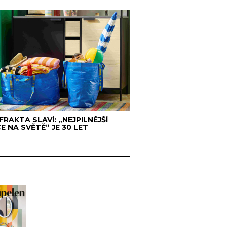
 FRAKTA SLAVÍ: „NEJPILNĚJŠÍ
E NA SVĚTĚ“ JE 30 LET