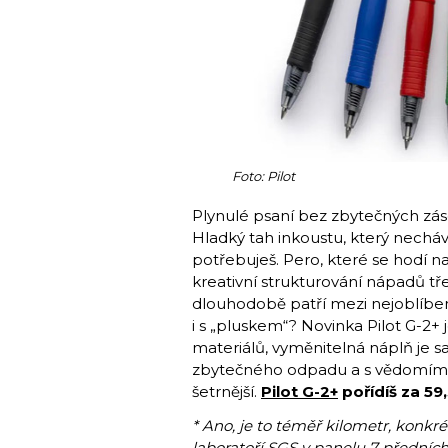
Foto: Pilot
Plynulé psaní bez zbytečných záse
Hladký tah inkoustu, který necháv
potřebuješ. Pero, které se hodí 
kreativní strukturování nápadů tře
dlouhodobě patří mezi nejoblíbeně
i s „pluskem“? Novinka Pilot G-2+ 
materiálů, vyměnitelná náplň je s
zbytečného odpadu a s vědomím, 
šetrnější.
Pilot G-2+
pořídíš za 59
* Ano, je to téměř kilometr, konk
laboratoří SGS v panelu 7 předních 