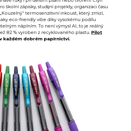
avě ruky i při delším psaní nebo tvoření. Čtyři
o školní zápisky, studijní projekty, organizaci času
Kouzelný“ termosenzitivní inkoust, který zmizí,
aky eco-friendly vibe díky vysokému podílu
elným náplním. To není výmysl AI, to je reálný
ce než 82 % vyroben z recyklovaného plastu.
Pilot
 v každém dobrém papírnictví.