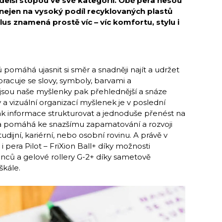
jdelší stopou ve své kategorii. Obě pera nesou
nejen na vysoký podíl recyklovaných plastů
plus znamená prostě víc – víc komfortu, stylu i
ů pomáhá ujasnit si směr a snadněji najít a udržet
 pracuje se slovy, symboly, barvami a
jsou naše myšlenky pak přehlednější a snáze
 a vizuální organizací myšlenek je v poslední
jak informace strukturovat a jednoduše přenést na
e a pomáhá ke snazšímu zapamatování a rozvoji
tudijní, kariérní, nebo osobní rovinu. A právě v
 i pera Pilot – FriXion Ball+ díky možnosti
nců a gelové rollery G-2+ díky sametově
škále.