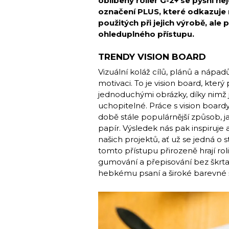
oblíbený roller G-2+ se pyšní ne
označení PLUS, které odkazuje 
použitých při jejich výrobě, ale 
ohleduplného přístupu.
TRENDY VISION BOARD
Vizuální koláž cílů, plánů a nápad
motivaci. To je vision board, který
jednoduchými obrázky, díky nimž 
uchopitelné. Práce s vision boardy
době stále populárnější způsob, 
papír. Výsledek nás pak inspiruj
našich projektů, ať už se jedná o s
tomto přístupu přirozeně hrají roli
gumování a přepisování bez škrta
hebkému psaní a široké barevné 