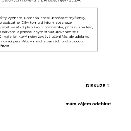
ležitý význam. Pomáhá lépe si uspořádat myšlenky,
to podstatné. Díky tomu si informace snáze
lostí — ať už jde o školní poznámky, přípravu na test,
i s barvami a jednoduchým strukturováním se z
materiál, který nejen že dává učení řád, ale udělá ho
gumovací pera Pilot v mnoha barvách proto budou
itost.
DISKUZE
0