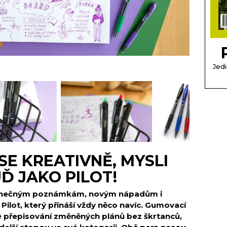
Jedi
 SE KREATIVNĚ, MYSLI
Ď JAKO PILOT!
konečným poznámkám, novým nápadům i
 Pilot, který přináší vždy něco navíc. Gumovací
né přepisování změněných plánů bez škrtanců,