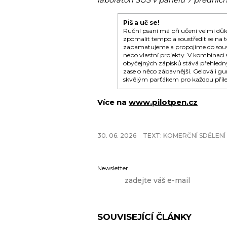
Piš a uč se!
Ruční psaní má při učení velmi dů
zpomalit tempo a soustředit se na 
zapamatujeme a propojíme do souvis
nebo vlastní projekty. V kombinac
obyčejných zápisků stává přehledný 
zase o něco zábavnější. Gelová i 
skvělým parťákem pro každou přílež
Více na
www.pilotpen.cz
30. 06. 2026
TEXT:
KOMERČNÍ SDĚLENÍ
Newsletter
SOUVISEJÍCÍ ČLÁNKY