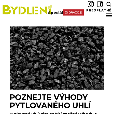
PŘEDPLATNÉ
Speciál
POZNEJTE VÝHODY
PYTLOVANÉHO UHLÍ
Pytlované uhlí vám nabízí značné výhody a