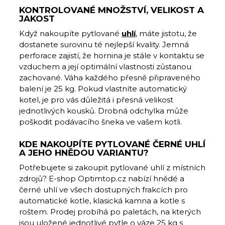
KONTROLOVANÉ MNOŽSTVÍ, VELIKOST A
JAKOST
Když nakoupíte pytlované
uhlí
, máte jistotu, že
dostanete surovinu té nejlepší kvality. Jemná
perforace zajistí, že hornina je stále v kontaktu se
vzduchem a její optimální vlastnosti zůstanou
zachované. Váha každého přesně připraveného
balení je 25 kg. Pokud vlastníte automatický
kotel, je pro vás důležitá i přesná velikost
jednotlivých kousků. Drobná odchylka může
poškodit podávacího šneka ve vašem kotli.
KDE NAKOUPÍTE PYTLOVANÉ ČERNÉ UHLÍ
A JEHO HNĚDOU VARIANTU?
Potřebujete si zakoupit pytlované uhlí z místních
zdrojů? E-shop Optimtop.cz nabízí hnědé a
černé uhlí ve všech dostupných frakcích pro
automatické kotle, klasická kamna a kotle s
roštem. Prodej probíhá po paletách, na kterých
jsou uložené jednotlivé pytle o váze 25 kg s