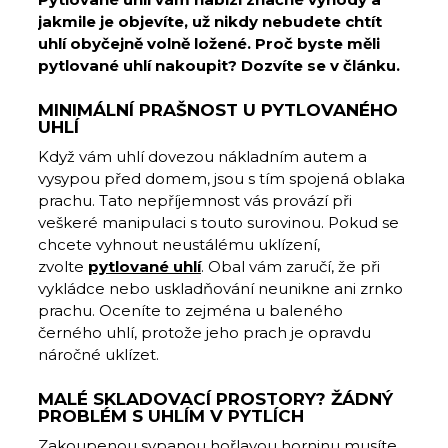
jakmile je objevíte, už nikdy nebudete chtít
uhlí obyčejně volně ložené. Proč byste měli
pytlované uhlí nakoupit? Dozvíte se v článku.
MINIMÁLNÍ PRAŠNOST U PYTLOVANÉHO
UHLÍ
Když vám uhlí dovezou nákladním autem a
vysypou před domem, jsou s tím spojená oblaka
prachu. Tato nepříjemnost vás provází při
veškeré manipulaci s touto surovinou. Pokud se
chcete vyhnout neustálému uklízení,
zvolte
pytlované uhlí
. Obal vám zaručí, že při
vykládce nebo uskladňování neunikne ani zrnko
prachu. Oceníte to zejména u baleného
černého uhlí, protože jeho prach je opravdu
náročné uklízet.
MALÉ SKLADOVACÍ PROSTORY? ŽÁDNÝ
PROBLÉM S UHLÍM V PYTLÍCH
Zakoupenou sypanou hořlavou horninu musíte