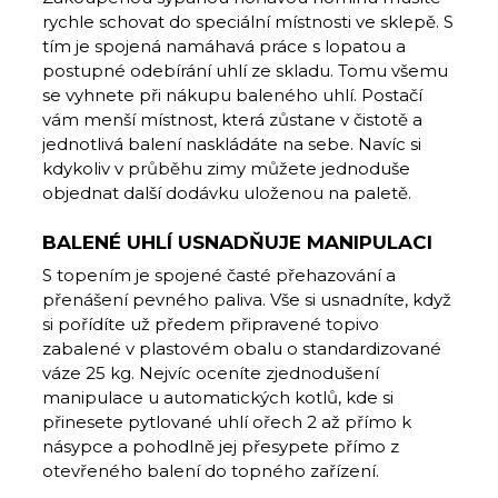
rychle schovat do speciální místnosti ve sklepě. S
tím je spojená namáhavá práce s lopatou a
postupné odebírání uhlí ze skladu. Tomu všemu
se vyhnete při nákupu baleného uhlí. Postačí
vám menší místnost, která zůstane v čistotě a
jednotlivá balení naskládáte na sebe. Navíc si
kdykoliv v průběhu zimy můžete jednoduše
objednat další dodávku uloženou na paletě.
BALENÉ UHLÍ USNADŇUJE MANIPULACI
S topením je spojené časté přehazování a
přenášení pevného paliva. Vše si usnadníte, když
si pořídíte už předem připravené topivo
zabalené v plastovém obalu o standardizované
váze 25 kg. Nejvíc oceníte zjednodušení
manipulace u automatických kotlů, kde si
přinesete pytlované uhlí ořech 2 až přímo k
násypce a pohodlně jej přesypete přímo z
otevřeného balení do topného zařízení.