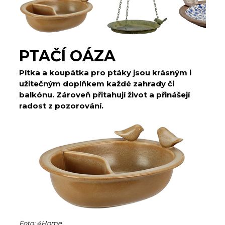
PTAČÍ OÁZA
Pítka a koupátka pro ptáky jsou krásným i
užitečným doplňkem každé zahrady či
balkónu. Zároveň přitahují život a přinášejí
radost z pozorování.
Foto: 4Home