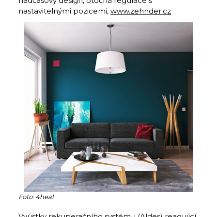
nadčasový design, otočná regulace s
nastavitelnými pozicemi,
www.zehnder.cz
Foto: 4heal
Vyústky rekuperačního systému (Aldes) reagující