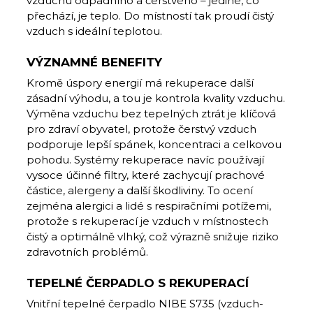
vzduchu odpadního a čerstvého – jediné, co
přechází, je teplo. Do místností tak proudí čistý
vzduch s ideální teplotou.
VÝZNAMNÉ BENEFITY
Kromě úspory energií má rekuperace další
zásadní výhodu, a tou je kontrola kvality vzduchu.
Výměna vzduchu bez tepelných ztrát je klíčová
pro zdraví obyvatel, protože čerstvý vzduch
podporuje lepší spánek, koncentraci a celkovou
pohodu. Systémy rekuperace navíc používají
vysoce účinné filtry, které zachycují prachové
částice, alergeny a další škodliviny. To ocení
zejména alergici a lidé s respiračními potížemi,
protože s rekuperací je vzduch v místnostech
čistý a optimálně vlhký, což výrazně snižuje riziko
zdravotních problémů.
TEPELNÉ ČERPADLO S REKUPERACÍ
Vnitřní tepelné čerpadlo NIBE S735 (vzduch-