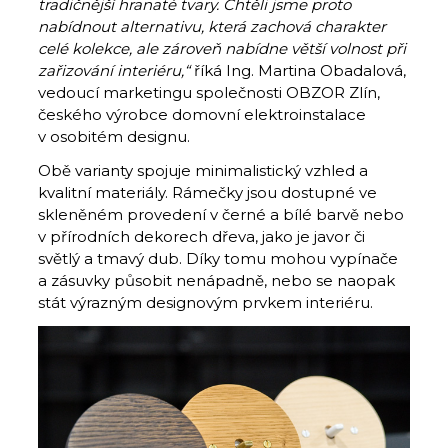
tradičnější hranaté tvary. Chtěli jsme proto
nabídnout alternativu, která zachová charakter
celé kolekce, ale zároveň nabídne větší volnost při
zařizování interiéru,“
říká Ing. Martina Obadalová,
vedoucí marketingu společnosti OBZOR Zlín,
českého výrobce domovní elektroinstalace
v osobitém designu.
Obě varianty spojuje minimalistický vzhled a
kvalitní materiály. Rámečky jsou dostupné ve
skleněném provedení v černé a bílé barvě nebo
v přírodních dekorech dřeva, jako je javor či
světlý a tmavý dub. Díky tomu mohou vypínače
a zásuvky působit nenápadně, nebo se naopak
stát výrazným designovým prvkem interiéru.