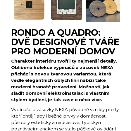
RONDO A QUADRO:
DVĚ DESIGNOVÉ TVÁŘE
PRO MODERNÍ DOMOV
Charakter interiéru tvoří i ty nejmenší detaily.
Oblíbená kolekce vypínačů a zásuvek NEXA
přichází s novou tvarovou variantou, která
vedle elegantních oblých linií nabízí také
moderní hranaté provedení. Možností, jak
sladit domovní elektroinstalaci s vlastním
stylem bydlení, je tak zase o něco více.
Vypínače a zásuvky NEXA původně vznikly pro ty,
kteří chtějí, aby i běžné prvky v domácnosti
působily esteticky a nadčasově. Typickým
poznávacím znakem se stalo páčkové ovládání