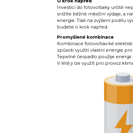
O krok napřed
Investicí do fotovoltaiky určitě ne
snížíte běžné měsíční vý­daje, a na
energie. Tlak na zvýšení podílu vý
budete o krok napřed.
Promyšlené kombinace
Kombinace fotovoltaické elektrár
způsob využití vlastní energie p
Tepelné čerpadlo použije energii z
V létě ji lze využít pro provoz klim