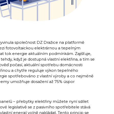
yvinula společnost DZ Dražice na platformě
ezi fotovoltaickou elektrárnou a tepelným
t tok energie aktuálním podmínkám. Zajišťuje,
ehdy, když je dostupná vlastní elektřina, a tím se
dpověď počasí, aktuální spotřebu domácnosti
třinou a chytře reguluje výkon tepelného
gie spotřebováno z vlastní výroby a co nejméně
Dreemy umožňuje dosažení až 75% úspor
 panelů – přebytky elektřiny můžete nyní sdílet
ové legislativě se z pasivního spotřebitele stává
 vlastní energií volně nakládat. Tento princip se