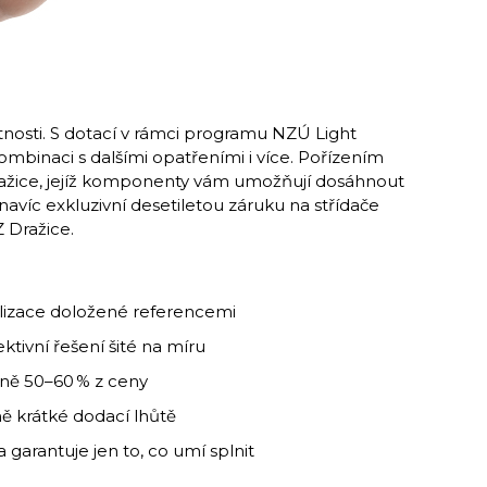
tnosti. S dotací v rámci programu NZÚ Light
m­binaci s dalšími opatřeními i více. Pořízením
Dražice, jejíž komponenty vám umožňují dosáhnout
navíc exkluzivní desetiletou záruku na střídače
 Dražice.
lizace doložené referencemi
tivní řešení šité na míru
ně 50–60 % z ceny
ě krátké dodací lhůtě
a garantuje jen to, co umí splnit