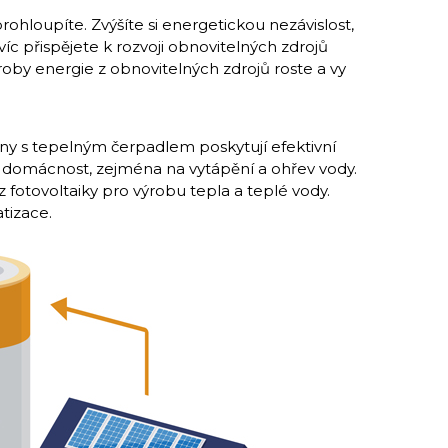
prohloupíte. Zvýšíte si energetickou ne­závislost,
víc přispějete k rozvoji obnovitelných zdrojů
roby energie z obnovitelných zdrojů roste a vy
ny s tepelným čerpadlem poskytují efektivní
ro domácnost, zejména na vytápění a ohřev vody.
 fotovoltaiky pro výrobu tepla a teplé vody.
atizace.