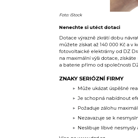
Foto: iStock
Nenechte si utéct dotaci
Dotace výrazně zkrátí dobu návra
můžete získat až 140 000 Kč a v ko
fotovoltaické elektrárny od DZ ­
na maximální výši dotace, získáte 
a baterie přímo od společnosti DZ
ZNAKY SERIÓZNÍ FIRMY
Může ukázat úspěšné rea
Je schopná nabídnout efek
Požaduje zálohu maximál
Nezavazuje se k nesmysln
Neslibuje líbivé nesmysly 