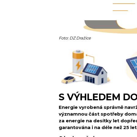
Foto: DZ Dražice
S VÝHLEDEM D
Energie vyrobená správně navr
významnou část spotřeby domácn
za energie na desítky let dopřed
garantována i na déle než 25 let