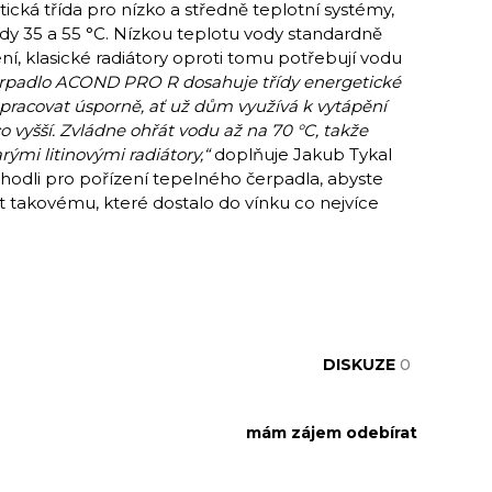
ická třída pro nízko a středně teplotní systémy,
dy 35 a 55 °C. Nízkou teplotu vody standardně
í, klasické radiátory oproti tomu potřebují vodu
erpadlo ACOND PRO R dosahuje třídy energetické
pracovat úsporně, ať už dům využívá k vytápění
o vyšší. Zvládne ohřát vodu až na 70 °C, takže
rými litinovými radiátory,“
doplňuje Jakub Tykal
hodli pro pořízení tepelného čerpadla, abyste
st takovému, které dostalo do vínku co nejvíce
DISKUZE
0