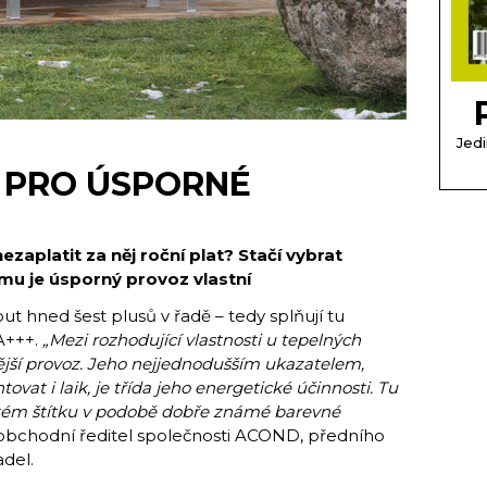
Jedi
 PRO ÚSPORNÉ
ezaplatit za něj roční plat? Stačí vybrat
ému je úsporný provoz vlastní
t hned šest plusů v řadě – tedy splňují tu
/A+++.
„Mezi rozhodující vlastnosti u tepelných
nější provoz. Jeho nejjednodušším ukazatelem,
vat i laik, je třída jeho energetické účinnosti. Tu
ckém štítku v podobě dobře známé barevné
 obchodní ředitel společnosti ACOND, předního
del.