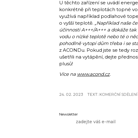
U těchto zařízení se uvádí energet
konkrétně při teplotách topné vo
využívá například podlahové topen
o vyšší teplotě.
„Například naše č
účinnosti A+++/A+++ a dokáže tak 
vodu o nízké teplotě nebo té o něc
pohodlně vytopí dům třeba i se sta
z ACONDu. Pokud jste se tedy roz
ušetřili na vytápění, dejte předno
plusů!
Více na
www.acond.cz
.
24. 02. 2023
TEXT:
KOMERČNÍ SDĚLENÍ
Newsletter