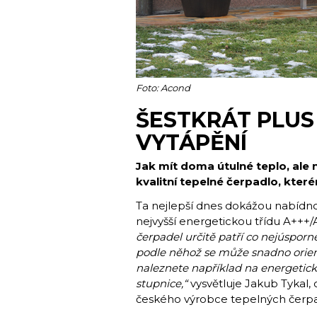
Foto: Acond
ŠESTKRÁT PLUS
VYTÁPĚNÍ
Jak mít doma útulné teplo, ale n
kvalitní tepelné čerpadlo, kter
Ta nejlepší dnes dokážou nabídnou
nejvyšší energetickou třídu A+++
čerpadel určitě patří co nejúspor
podle něhož se může snadno oriento
naleznete například na energeti
stupnice
,“
vysvětluje Jakub Tykal,
českého výrobce tepelných čerpa