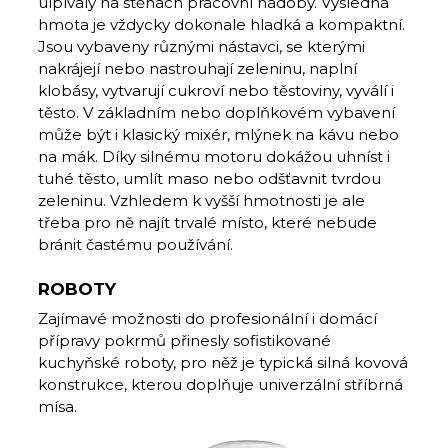
ulpívaly na stěnách pracovní nádoby. Výsledná
hmota je vždycky dokonale hladká a kompaktní.
Jsou vybaveny různými nástavci, se kterými
nakrájejí nebo nastrouhají zeleninu, naplní
klobásy, vytvarují cukroví nebo těstoviny, vyválí i
těsto. V základním nebo doplňkovém vybavení
může být i klasický mixér, mlýnek na kávu nebo
na mák. Díky silnému motoru dokážou uhníst i
tuhé těsto, umlít maso nebo odšťavnit tvrdou
zeleninu. Vzhledem k vyšší hmotnosti je ale
třeba pro ně najít trvalé místo, které nebude
bránit častému používání.
ROBOTY
Zajímavé možnosti do profesionální i domácí
přípravy pokrmů přinesly sofistikované
kuchyňské roboty, pro něž je typická silná kovová
konstrukce, kterou doplňuje univerzální stříbrná
mísa.