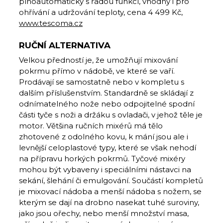
plnoautomatický s řadou funkcí, vhodný i pro
ohřívání a udržování teploty, cena 4 499 Kč,
www.tescoma.cz
RUČNÍ ALTERNATIVA
Velkou předností je, že umožňují mixování
pokrmu přímo v nádobě, ve které se vaří.
Prodávají se samostatně nebo v kompletu s
dalším příslušenstvím. Standardně se skládají z
odnímatelného nože nebo odpojitelné spodní
části tyče s noži a držáku s ovladači, v jehož těle je
motor. Většina ručních mixérů má tělo
zhotovené z odolného kovu, k mání jsou ale i
levnější celoplastové typy, které se však nehodí
na přípravu horkých pokrmů. Tyčové mixéry
mohou být vybaveny i speciálními ná­stavci na
sekání, šlehání či emulgování. Součástí kompletů
je mixovací nádoba a menší nádoba s nožem, se
kterým se dají na drobno nasekat tuhé suroviny,
jako jsou ořechy, nebo menší množství masa,