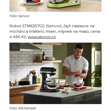
Foto: Sencor
Robot STM6357GG (Sencor), čtyři nástavce na
míchání a hnětení, mixér, mlýnek na maso, cena
4 490 Kč,
www.sencor.cz
Foto: Kitchenaid