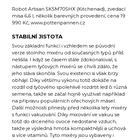
Robot Artisan 5KSM70SHX (Kitchenaid), zvedací
mísa 6,6 l, několik barevných provedení, cena 19
990 Kč, www.pottenpannen.cz
STABILNÍ JISTOTA
Svou základní funkcí i vzhledem se původní
verze stolního mixéru od současných typů příliš
nelišila. I když se časem stále zdokonaloval, s
nástupem tyčových mixérů se chvíli zdálo, že
jeho sláva skončila. Svou existenci si však brzy
obhájil. Díky většímu výkonu totiž dokáže na
rozdíl od tyčového spolehlivě rozdrtit led či různá
semena, takže se začal hojně využívat například
na přípravu populárních ořechových másel.
Další možnosti přinesly před několika lety mixéry
s funkcí vakuování. Díky mixování ve vakuu se
totiž do drceného ovoce nedostane vzduch,
takže je výsledná hmota kompaktnější a uchová
si více vitaminů. Tyto mixéry jsou vybaveny i