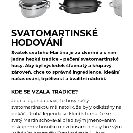
SVATOMARTINSKÉ
HODOVÁNÍ
Svátek svatého Martina je za dveřmi a s ním
jedna hezká tradice – pečení svatomartinské
husy. Aby byl výsledek šťavnatý a křupavý
zároveň, chce to správné ingredience, ideální
načasování, trpělivost a kvalitní nádobí.
KDE SE VZALA TRADICE?
Jedna legenda praví, že husy rušily
svatomartinskou mši natolik, že byly odkázány na
pekáč. Druhá legenda se kloní k tomu, že se
svatý Martin schovával před svým jmenováním
biskupem v husníku mezi husami a husy ho svým