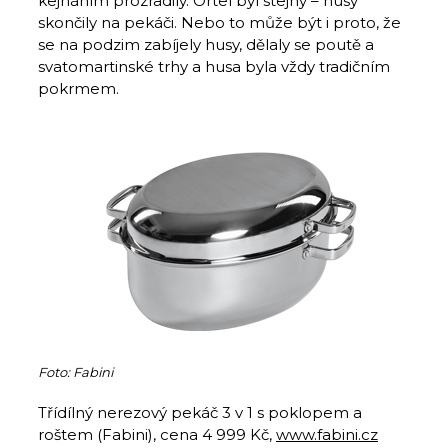
kejháním prozradily. Ortel byl stejný – husy
skončily na pekáči. Nebo to může být i proto, že
se na podzim zabíjely husy, dělaly se poutě a
svatomartinské trhy a husa byla vždy tradičním
pokrmem.
Foto: Fabini
Třídílný nerezový pekáč 3 v 1 s poklopem a
roštem (Fabini), cena 4 999 Kč,
www.fabini.cz