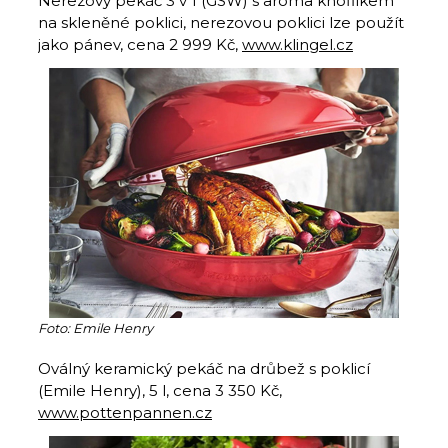
Nerezový pekáč 3 v 1 (GSW) s aroma knoflíkem
na skleněné poklici, nerezovou poklici lze použít
jako pánev, cena 2 999 Kč,
www.klingel.cz
Foto: Emile Henry
Oválný keramický pekáč na drůbež s poklicí
(Emile Henry), 5 l, cena 3 350 Kč,
www.pottenpannen.cz