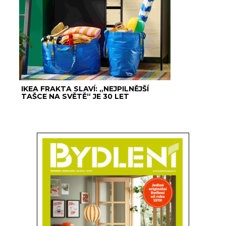
IKEA FRAKTA SLAVÍ: „NEJPILNĚJŠÍ
TAŠCE NA SVĚTĚ“ JE 30 LET