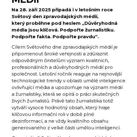
Na 28. září 2025 připadá i v letošním roce
Světový den zpravodajských médií,
který
proběhne pod heslem „Důvěryhodná
média jsou klíčová. Podpořte žurnalistiku.
Podpořte fakta. Podpořte pravdu“.
Cílem Světového dne zpravodajských médií je
připomenout široké veřejnosti a zdůraznit
odpovědným činitelům význam kvalitních,
profesionálních a důvěryhodných médií pro
společnost. Letošní ročník reaguje na nejnovější
technologické trendy v oblasti umělé inteligence
ovlivňující média a upozorňuje na význam médií
a žurnalistiky, která se opírá o práci skutečných
živých žurnalistů. Právě tato žurnalistika totiž
vytváří vysoce hodnotný obsah, který hraje
klíčovou informační roli v době plné
dezinformací, a ne vždy kvalitního obsahu
generovaného z velké části umělou inteligencí.