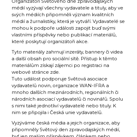
Organizátoři Světového dne zpravodajských
médií vyzývají všechny vydavatele a tituly, aby ve
svých médiích připomněli význam kvalitních
médií a žurnalistiky, která je vytváří. Vydavatelé se
mohou k podpoře události zapojit buď svými
vlastními příspěvky nebo publikací materiálů,
které poskytují organizátoři akce.
Tyto materiály zahrnují inzeráty, bannery či videa
a další obsah pro sociální sítě. Přístup k těmto
materiálům získají zájemci po registraci na
webové stránce zde.
Tuto událost podporuje Světová asociace
vydavatelů novin, organizace WAN-IFRA a
mnoho dalších mezinárodních, regionálních či
národních asociací vydavatelů či novinářů. Spolu
s nimi také jednotliví vydavatelé nebo tituly. K
nim se připojila i Česká unie vydavatelů.
Vyzýváme česká média a jejich organizace, aby
připomněly Světový den zpravodajských médií,
byť jen malým příspěvkem, článkem nebo