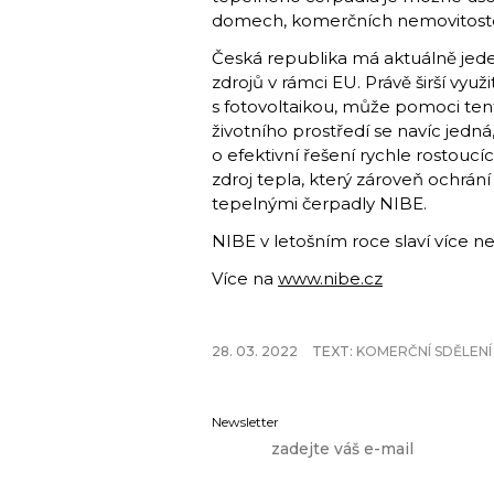
domech, komerčních nemovitostec
Česká republika má aktuálně jede
zdrojů v rámci EU. Právě širší vyu
s fotovoltaikou, může pomoci tent
životního prostředí se navíc jed
o efektivní řešení rychle rostouc
zdroj tepla, který zároveň ochrání
tepelnými čerpadly NIBE.
NIBE v letošním roce slaví více n
Více na
www.nibe.cz
28. 03. 2022
TEXT:
KOMERČNÍ SDĚLENÍ
Newsletter