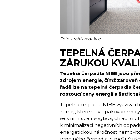
Foto: archiv redakce
TEPELNÁ ČERPA
ZÁRUKOU KVAL
Tepelná čerpadla NIBE jsou pře
zdrojem energie, čímž zároveň c
řadě lze na tepelná čerpadla čer
rostoucí ceny energií a šetřit t
Tepelná čerpadla NIBE využívají to
země), které se v opakovaném cykl
se s ním účelně vytápí, chladí či o
k minimalizaci negativních dopadů 
energetickou náročnost nemovitosti
tepelného čerpadla je možné ušetř