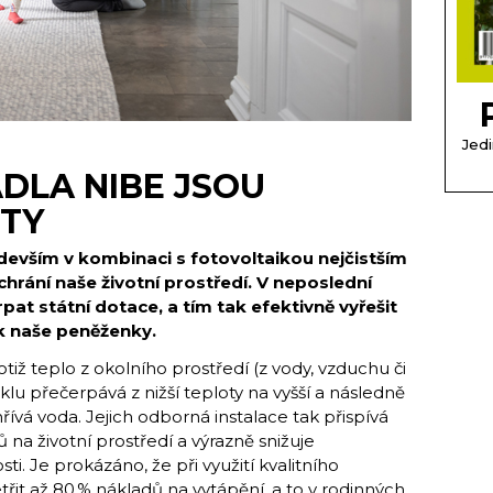
Jedi
DLA NIBE JSOU
ITY
devším v kombinaci s fotovoltaikou nejčistším
hrání naše životní prostředí. V neposlední
pat státní dotace, a tím tak efektivně vyřešit
ak naše peněženky.
tiž teplo z okolního prostředí (z vody, vzduchu či
u přečerpává z nižší teploty na vyšší a následně
hřívá voda. Jejich odborná instalace tak přispívá
na životní prostředí a výrazně snižuje
. Je prokázáno, že při využití kvalitního
it až 80 % nákladů na vytápění, a to v rodinných