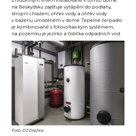
s hlubinným vrtem instalované v tomto domě
na Beskydsku zajišťuje vytápění do podlahy,
stropní chlazení, ohřev vody a ohřev vody
v bazénu umístěném v domě. Tepelné čerpadlo
je kombinované s fotovoltaickým systémem,
na pozemku je jezírko a čistička odpadních vod.
Foto: DZ Dražice