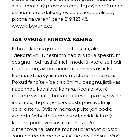
a automatický provoz v obou topných režimech,
ovládání přes dálkový ovladač nebo aplikaci,
plotna na vaření, cena 219 123 Kč,
www.krbykunc.cz
JAK VYBRAT KRBOVÁ KAMNA
Krbová kamna jsou nejen funkční, ale
i dekorativní. Dnešní trh nabízí široké spektrum
designů – od rustikálních modelů, které se hodí
na chalupu, až po moderní a minimalistická
kamna, která vyniknou v městském interiéru.
Pokud fandíte více tradičnímu designu, jistě vás
nadchnou kachlová kamna. Kachle, které
můžete vybírat z bohaté barevné palety, skvěle
akumulují teplo, jež pak postupně uvolňují
do prostoru. Ovšem nenakupujte jen podle
vzhledu. Vyberte kamna s odpovídajícím vý­
konem podle velikosti místnosti. Pře­
dimenzovaná kamna mohou přetápět prostor,
zatímco poddimenzovaná nezajistí dostatečné