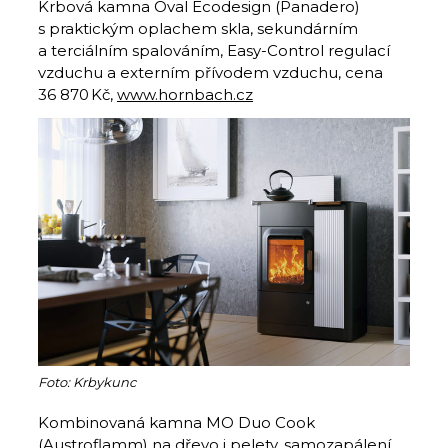
Krbová kamna Oval Ecodesign (Panadero)
s praktickým oplachem skla, sekundárním
a terciálním spalováním, Easy-Control regulací
vzduchu a externím přívodem vzduchu, cena
36 870 Kč,
www.hornbach.cz
Foto: Krbykunc
Kombinovaná kamna MO Duo Cook
(Austroflamm) na dřevo i pelety, samozapálení