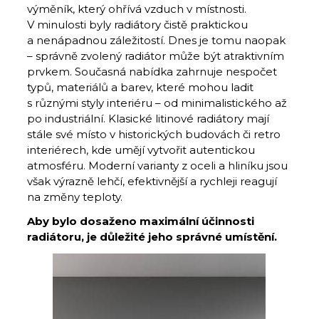
výměník, který ohřívá vzduch v místnosti.
V minulosti byly radiátory čistě praktickou
a nenápadnou záležitostí. Dnes je tomu naopak
– správně zvolený radiátor může být atraktivním
prvkem. Současná nabídka zahrnuje nespočet
typů, mate­riá­lů a barev, které mohou ladit
s různými styly interiéru – od minimalistického až
po industriální. Klasické litinové ra­diá­tory mají
stále své místo v historických budovách či retro
interiérech, kde umějí vytvořit autentickou
atmosféru. Moderní varianty z oceli a hliníku jsou
však výrazně lehčí, efektivnější a rychleji reagují
na změny teploty.
Aby bylo dosaženo maximální účinnosti
radiátoru, je důležité jeho správné umístění.