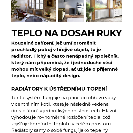
TEPLO NA DOSAH RUKY
Kouzelné zařízení, jež umí proměnit
prochladlý pokoj v hřejivé objetí, to je
radiátor. Tichý a často nenápadný společník,
který nám připomíná, že i jednoduché věci
mohou mít velký dopad, ať už jde o příjemné
teplo, nebo nápaditý design.
RADIÁTORY K ÚSTŘEDNÍMU TOPENÍ
Tento systém funguje na principu ohřevu vody
v centrálním kotli, která je následně vedena
do radiátorů v jednotlivých místnostech. Hlavní
výhodou je rovnoměrné rozložení tepla, což
zajišťuje komfortní teplotu v celém prostoru.
Radiátory samy o sobě fungují jako tepelný