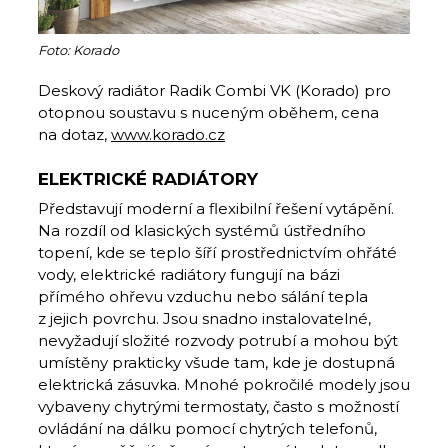
Foto: Korado
Deskový radiátor Radik Combi VK (Korado) pro
otopnou soustavu s nuceným oběhem, cena
na dotaz,
www.korado.cz
ELEKTRICKÉ RADIÁTORY
Představují moderní a flexibilní řešení vytápění.
Na rozdíl od klasických systémů ústředního
topení, kde se teplo šíří prostřednictvím ohřáté
vody, elektrické radiátory fungují na bázi
přímého ohřevu vzduchu nebo sálání tepla
z jejich povrchu. Jsou snadno instalovatelné,
nevyžadují složité rozvody potrubí a mohou být
umístěny prakticky všude tam, kde je dostupná
elektrická zásuvka. Mnohé pokročilé modely jsou
vybaveny chytrými termostaty, často s možností
ovládání na dálku pomocí chytrých telefonů,