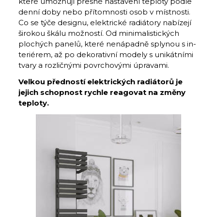
které umožňují přesné nastavení teploty podle
denní doby nebo přítomnosti osob v místnosti.
Co se týče designu, elektrické radiátory nabízejí
širokou škálu možností. Od minimalistických
plochých panelů, které nenápadně splynou s in­
teriérem, až po dekorativní modely s unikátními
tvary a rozličnými povrchovými úpravami.
Velkou předností elektrických radiátorů je
jejich schopnost rychle reagovat na změny
teploty.