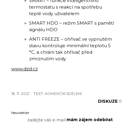
SMART – funkce inteligentního
termostatu s reakcí na spotřebu
teplé vody uživatelem
SMART HDO – režim SMART s pamětí
signálu HDO
ANTI FREEZE – ohřívač ve vypnutém
stavu kontroluje minimální teplotu 5
°C, a chrání tak ohřívač před
zmrznutím vody
www.dzd.cz
18. 11. 2021
TEXT:
KOMERČNÍ SDĚLENÍ
DISKUZE
0
Newsletter