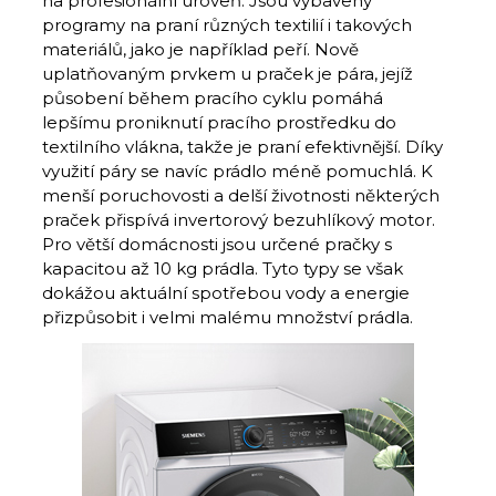
na profesionální úroveň. Jsou vybaveny
programy na praní různých textilií i takových
materiálů, jako je například peří. Nově
uplatňovaným prvkem u praček je pára, jejíž
působení během pracího cyklu pomáhá
lepšímu proniknutí pracího prostředku do
textilního vlákna, takže je praní efektivnější. Díky
využití páry se navíc prádlo méně pomuchlá. K
menší poruchovosti a delší životnosti některých
praček přispívá invertorový bezuhlíkový motor.
Pro větší domácnosti jsou určené pračky s
kapacitou až 10 kg prádla. Tyto typy se však
dokážou aktuální spotřebou vody a energie
přizpůsobit i velmi malému množství prádla.