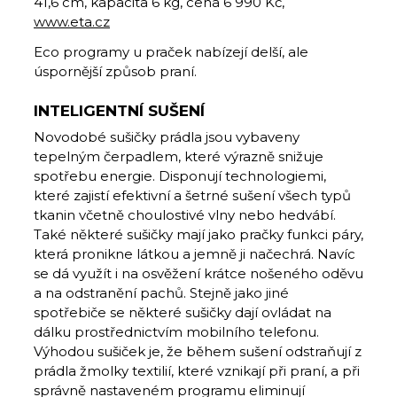
41,6 cm, kapacita 6 kg, cena 6 990 Kč,
www.eta.cz
Eco programy u praček nabízejí delší, ale
úspornější způsob praní.
INTELIGENTNÍ SUŠENÍ
Novodobé sušičky prádla jsou vybaveny
tepelným čerpadlem, které výrazně snižuje
spotřebu energie. Disponují technologiemi,
které zajistí efektivní a šetrné sušení všech typů
tkanin včetně choulostivé vlny nebo hedvábí.
Také některé sušičky mají jako pračky funkci páry,
která pronikne látkou a jemně ji načechrá. Navíc
se dá využít i na osvěžení krátce nošeného oděvu
a na odstranění pachů. Stejně jako jiné
spotřebiče se některé sušičky dají ovládat na
dálku prostřednictvím mobilního telefonu.
Výhodou sušiček je, že během sušení odstraňují z
prádla žmolky textilií, které vznikají při praní, a při
správně nastaveném programu eliminují