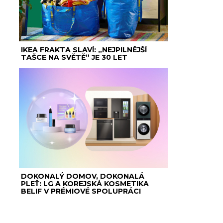
IKEA FRAKTA SLAVÍ: „NEJPILNĚJŠÍ
TAŠCE NA SVĚTĚ“ JE 30 LET
DOKONALÝ DOMOV, DOKONALÁ
PLEŤ: LG A KOREJSKÁ KOSMETIKA
BELIF V PRÉMIOVÉ SPOLUPRÁCI