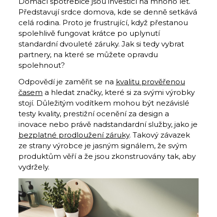
Domácí spotřebiče jsou investicí na mnoho let.
Představují srdce domova, kde se denně setkává
celá rodina. Proto je frustrující, když přestanou
spolehlivě fungovat krátce po uplynutí
standardní dvouleté záruky. Jak si tedy vybrat
partnery, na které se můžete opravdu
spolehnout?
Odpovědí je zaměřit se na
kvalitu prověřenou
časem
a hledat značky, které si za svými výrobky
stojí. Důležitým vodítkem mohou být nezávislé
testy kvality, prestižní ocenění za design a
inovace nebo právě nadstandardní služby, jako je
bezplatné prodloužení záruky
. Takový závazek
ze strany výrobce je jasným signálem, že svým
produktům věří a že jsou zkonstruovány tak, aby
vydržely.