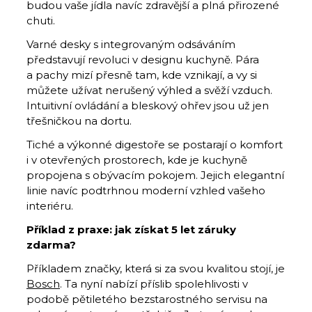
budou vaše jídla navíc zdravější a plná přirozené
chuti.
Varné desky s integrovaným odsáváním
představují revoluci v designu kuchyně. Pára
a pachy mizí přesně tam, kde vznikají, a vy si
můžete užívat nerušený výhled a svěží vzduch.
Intuitivní ovládání a bleskový ohřev jsou už jen
třešničkou na dortu.
Tiché a výkonné digestoře se postarají o komfort
i v otevřených prostorech, kde je kuchyně
propojena s obývacím pokojem. Jejich elegantní
linie navíc podtrhnou moderní vzhled vašeho
interiéru.
Příklad z praxe: jak získat 5 let záruky
zdarma?
Příkladem značky, která si za svou kvalitou stojí, je
Bosch
. Ta nyní nabízí příslib spolehlivosti v
podobě pětiletého bezstarostného servisu na