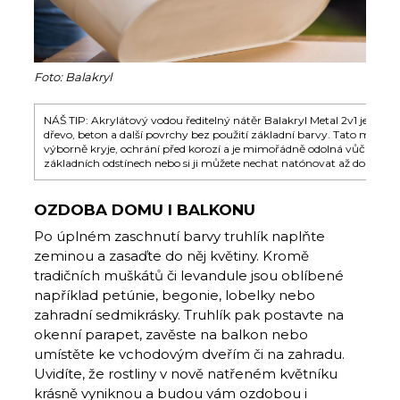
Foto: Balakryl
NÁŠ TIP: Akrylátový vodou ředitelný nátěr Balakryl Metal 2v1 je urč
dřevo, beton a další povrchy bez použití základní barvy. Tato multif
výborně kryje, ochrání před korozí a je mimořádně odolná vůči pově
základních odstínech nebo si ji můžete nechat natónovat až do další
OZDOBA DOMU I BALKONU
Po úplném zaschnutí barvy truhlík naplňte
zeminou a zasaďte do něj květiny. Kromě
tradičních muškátů či levandule jsou oblíbené
například petúnie, begonie, lobelky nebo
zahradní sedmikrásky. Truhlík pak postavte na
okenní parapet, zavěste na balkon nebo
umístěte ke vchodovým dveřím či na zahradu.
Uvidíte, že rostliny v nově natřeném květníku
krásně vyniknou a budou vám ozdobou i