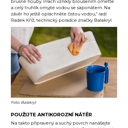
brusné houby. Prach vzniklý broušením omeťte
a celý truhlík omyjte vodou se saponátem. Na
závěr ho ještě opláchněte čistou vodou,“ radí
Radek Kříž, technický poradce značky Balakryl.
Foto: Balakryl
POUŽIJTE ANTIKOROZNÍ NÁTĚR
Na takto připravený a suchý povrch nanášejte