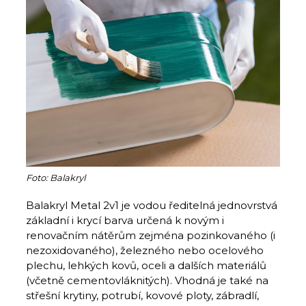
Foto: Balakryl
Balakryl Metal 2v1 je vodou ředitelná jednovrstvá
základní i krycí barva určená k novým i
renovačním nátěrům zejména pozinkovaného (i
nezoxidovaného), železného nebo ocelového
plechu, lehkých kovů, oceli a dalších materiálů
(včetně cementovláknitých). Vhodná je také na
střešní krytiny, potrubí, kovové ploty, zábradlí,