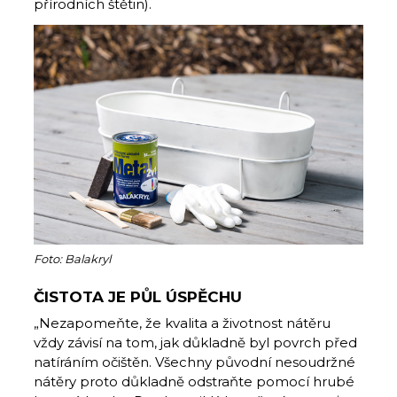
přírodních štětin).
Foto: Balakryl
ČISTOTA JE PŮL ÚSPĚCHU
„Nezapomeňte, že kvalita a životnost nátěru
vždy závisí na tom, jak důkladně byl povrch před
natíráním očištěn. Všechny původní nesoudržné
nátěry proto důkladně odstraňte pomocí hrubé