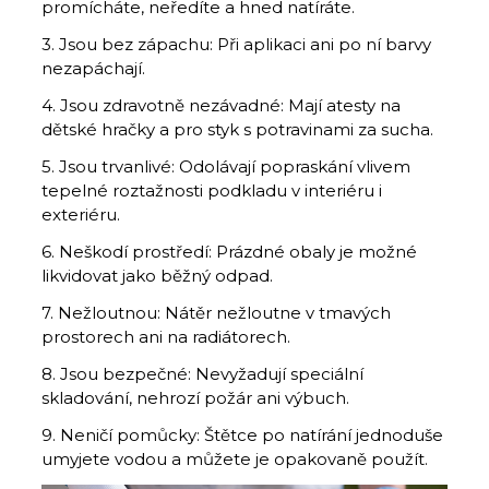
promícháte, neředíte a hned natíráte.
3. Jsou bez zápachu: Při aplikaci ani po ní barvy
nezapáchají.
4. Jsou zdravotně nezávadné: Mají atesty na
dětské hračky a pro styk s potravinami za sucha.
5. Jsou trvanlivé: Odolávají popraskání vlivem
tepelné roztažnosti podkladu v interiéru i
exteriéru.
6. Neškodí prostředí: Prázdné obaly je možné
likvidovat jako běžný odpad.
7. Nežloutnou: Nátěr nežloutne v tmavých
prostorech ani na radiátorech.
8. Jsou bezpečné: Nevyžadují speciální
skladování, nehrozí požár ani výbuch.
9. Neničí pomůcky: Štětce po natírání jednoduše
umyjete vodou a můžete je opakovaně použít.