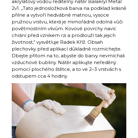
akrylátový vodou ředitelný nátěr Balakryl Metal
2v1. „Tato jednosložková barva na podklad krásně
přilne a vytvoří hedvábně matnou, vysoce
pružnou vrstvu, která je mimořádně odolná vůči
povětrnostním vlivům. Kovové povrchy navíc
chrání před vznikem rzi a prodlouží tak jejich
životnost,“ vysvětluje Radek Kříž. Obsah
plechovky před aplikací důkladně rozmíchejte.
Dbejte přitom na to, abyste do barvy nevmíchali
vzduchové bubliny. Nátěr aplikujte neředěný
pomocí plochého štětce, a to ve 2–3 vrstvách s
odstupem cca 4 hodiny.