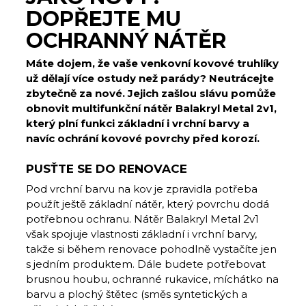
DOPŘEJTE MU
OCHRANNÝ NÁTĚR
Máte dojem, že vaše venkovní kovové truhlíky
už dělají více ostudy než parády? Neutrácejte
zbytečně za nové. Jejich zašlou slávu pomůže
obnovit multifunkční nátěr Balakryl Metal 2v1,
který plní funkci základní i vrchní barvy a
navíc ochrání kovové povrchy před korozí.
PUSŤTE SE DO RENOVACE
Pod vrchní barvu na kov je zpravidla potřeba
použít ještě základní nátěr, který povrchu dodá
potřebnou ochranu. Nátěr Balakryl Metal 2v1
však spojuje vlastnosti základní i vrchní barvy,
takže si během renovace pohodlně vystačíte jen
s jedním produktem. Dále budete potřebovat
brusnou houbu, ochranné rukavice, míchátko na
barvu a plochý štětec (směs syntetických a