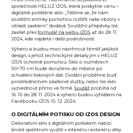
společnosti HELUZ IZOS, která poskytne cenu –
digitálně potištěné sklo. „Těšíme se, že nám
soutěžní snímky pomohou rozšířit naše obzory v
oblasti zasklení.“ dodává. Soutěžní příspěvky lze
zasílat přes
formulář na webu IZOS
až do 28. 11.
2024, kde najdete i další podrobnosti.
Výherci si budou moci navrhnout téměř jakýkoli
design, s jehož technickými detaily jim v HELUZ
IZOS ochotně pomohou. Sklo o rozměrech
50×70 cm bude doručeno do měsíce po
schválení tiskových dat. Dodání proběhne buď
prostřednictvím zásilkové služby, nebo lze sklo
vyzvednout přímo ve firmě.
Soutěž
probíhá od
16. 10 do 28. 11. 2024 a výherci budou vyhlášeni na
Facebooku IZOS 10. 12. 2024.
O DIGITÁLNÍM POTISKU OD IZOS DESIGN
Dekorativní sklo s digitálním potiskem nabízí
široké spektrum využití v interiéru i exteriéru díky