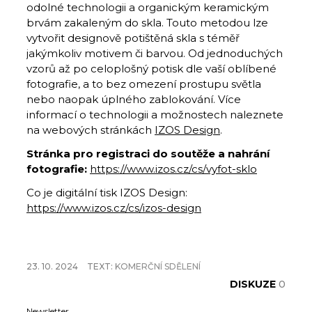
odolné technologii a organickým keramickým
brvám zakaleným do skla. Touto metodou lze
vytvořit designově potištěná skla s téměř
jakýmkoliv motivem či barvou. Od jednoduchých
vzorů až po celoplošný potisk dle vaší oblíbené
fotografie, a to bez omezení prostupu světla
nebo naopak úplného zablokování. Více
informací o technologii a možnostech naleznete
na webových stránkách
IZOS Design
.
Stránka pro registraci do soutěže a nahrání
fotografie:
https://www.izos.cz/cs/vyfot-sklo
Co je digitální tisk IZOS Design:
https://www.izos.cz/cs/izos-design
23. 10. 2024
TEXT:
KOMERČNÍ SDĚLENÍ
DISKUZE
0
Newsletter