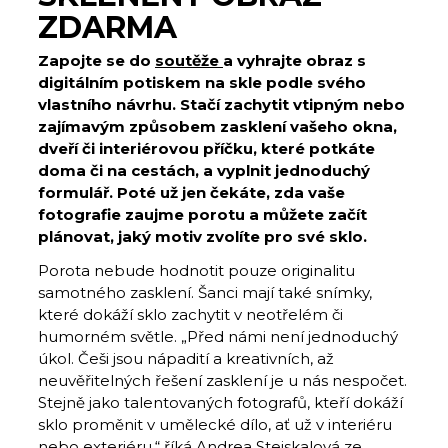
ZDARMA
Zapojte se do
soutěže
a vyhrajte obraz s
digitálním potiskem na skle podle svého
vlastního návrhu. Stačí zachytit vtipným nebo
zajímavým způsobem zasklení vašeho okna,
dveří či interiérovou příčku, které potkáte
doma či na cestách, a vyplnit jednoduchý
formulář. Poté už jen čekáte, zda vaše
fotografie zaujme porotu a můžete začít
plánovat, jaký motiv zvolíte pro své sklo.
Porota nebude hodnotit pouze originalitu
samotného zasklení. Šanci mají také snímky,
které dokáží sklo zachytit v neotřelém či
humorném světle. „Před námi není jednoduchý
úkol. Češi jsou nápadití a kreativních, až
neuvěřitelných řešení zasklení je u nás nespočet.
Stejně jako talentovaných fotografů, kteří dokáží
sklo proměnit v umělecké dílo, ať už v interiéru
nebo exteriéru,“ říká Andrea Stejskalová ze