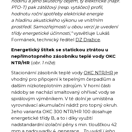
hodinu a jeho skutečný objem, ty elektrické (např.
PTO-T) pak zátěžový (resp. vytáčecí) profil,
hodnotu roční spotřeby elektrické energie
a hladinu akustického výkonu ve vnitřním
prostředí. Samozřejmostí u obou verzí je uvedení
třídy energetické účinnosti,“
vysvětluje Lukáš
Formánek, technický ředitel
DZ Dražice
.
Energetický štítek se statickou ztrátou u
nepřímotopného zásobníku teplé vody OKC
NTR/HR
(
obr. 1 níže
):
Stacionární zásobník teplé vody
OKC NTR/HR
je
vhodný pro připojení k tepelným čerpadlům a
dalším nízkoteplotním zdrojům. V horní části
nádoby se nachází smaltovaný ohřívač vody se
spirálovým výměníkem. V té dolní je umístěna
vyrovnávací akumulační nádrž pro topný okruh.
Jeho varianta OKC 300 NTR/HR 100 dosahuje
energetické třídy B, a to i díky využití
nadstandardní izolační pěny s min. tloušťkou 42
mm a nadouvadly 4. generace.
„To uvádí i jeho