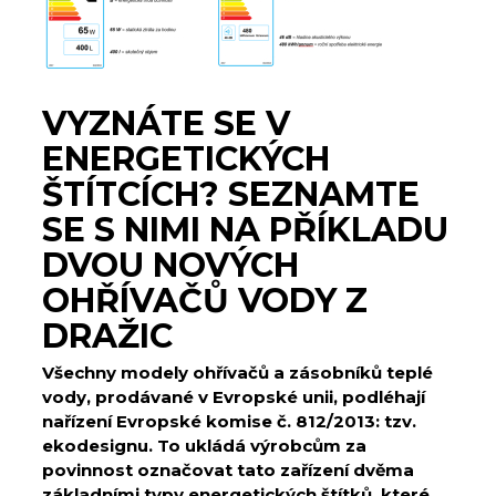
VYZNÁTE SE V
ENERGETICKÝCH
ŠTÍTCÍCH? SEZNAMTE
SE S NIMI NA PŘÍKLADU
DVOU NOVÝCH
OHŘÍVAČŮ VODY Z
DRAŽIC
Všechny modely ohřívačů a zásobníků teplé
vody, prodávané v Evropské unii, podléhají
nařízení Evropské komise č. 812/2013: tzv.
ekodesignu. To ukládá výrobcům za
povinnost označovat tato zařízení dvěma
základními typy energetických štítků, které