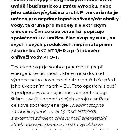
uvádějí buď statickou ztrátu výrobku, nebo
jeho zátěžový/vytáčecí profil. První varianta je
určená pro nepřímotopné ohřívače/zásobníky
vody, ta druhá pro modely s elektrickým
ohřevem. Čím se obě verze liší, popisuje
společnost DZ Dražice, člen skupiny NIBE, na
svých nových produktech: nepřímotopném
zásobníku OKC NTR/HR a průtokovém
ohřívači vody PTO-T.
Tzv. ekodesign je soubor parametrů (např.
energetické účinnosti), které musí dodržet
výrobce nebo dovozce elektrospotřebiče před
jeho uvedením na trh v EU. Toto opatření slouží
k podpoře vývoje nejúčinnějších technologií,
širšímu využití obnovitelných zdrojů a snížení
celkové spotřeby energie.
„Nepřímotopné
zásobníky (např. dražický OKC NTR/HR)
s externím zdrojem ohřevu mají energetický
štítek udávající statickou ztrátu výrobku za