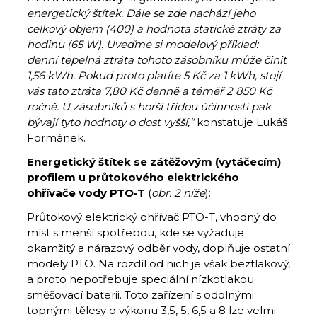
energetický štítek. Dále se zde nachází jeho
celkový objem (400) a hodnota statické ztráty za
hodinu (65 W). Uveďme si modelový příklad:
denní tepelná ztráta tohoto zásobníku může činit
1,56 kWh. Pokud proto platíte 5 Kč za 1 kWh, stojí
vás tato ztráta 7,80 Kč denně a téměř 2 850 Kč
ročně. U zásobníků s horší třídou účinnosti pak
bývají tyto hodnoty o dost vyšší,“
konstatuje Lukáš
Formánek.
Energetický štítek se zátěžovým (vytáčecím)
profilem u průtokového elektrického
ohřívače vody PTO-T
(
obr. 2 níže
):
Průtokový elektrický ohřívač PTO-T, vhodný do
míst s menší spotřebou, kde se vyžaduje
okamžitý a nárazový odběr vody, doplňuje ostatní
modely PTO. Na rozdíl od nich je však beztlakový,
a proto nepotřebuje speciální nízkotlakou
směšovací baterii. Toto zařízení s odolnými
topnými tělesy o výkonu 3,5, 5, 6,5 a 8 lze velmi