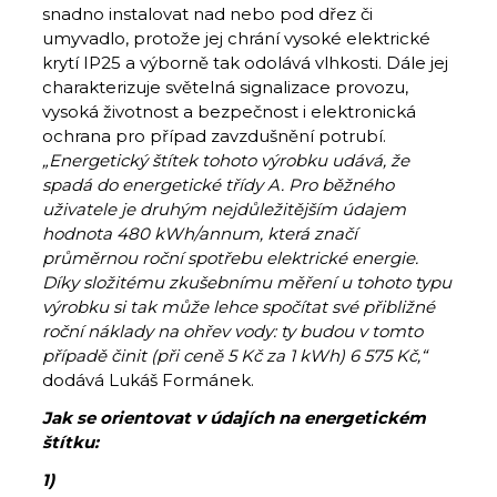
snadno instalovat nad nebo pod dřez či
umyvadlo, protože jej chrání vysoké elektrické
krytí IP25 a výborně tak odolává vlhkosti. Dále jej
charakterizuje světelná signalizace provozu,
vysoká životnost a bezpečnost i elektronická
ochrana pro případ zavzdušnění potrubí.
„Energetický štítek tohoto výrobku udává, že
spadá do energetické třídy A. Pro běžného
uživatele je druhým nejdůležitějším údajem
hodnota 480 kWh/annum, která značí
průměrnou roční spotřebu elektrické energie.
Díky složitému zkušebnímu měření u tohoto typu
výrobku si tak může lehce spočítat své přibližné
roční náklady na ohřev vody: ty budou v tomto
případě činit (při ceně 5 Kč za 1 kWh) 6 575 Kč,“
dodává Lukáš Formánek.
Jak se orientovat v údajích na energetickém
štítku:
1)