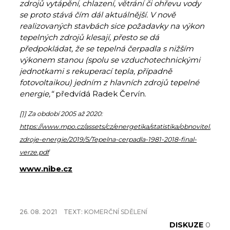
zdrojů vytápění, chlazení, větrání či ohřevu vody
se proto stává čím dál aktuálnější. V nově
realizovaných stavbách sice požadavky na výkon
tepelných zdrojů klesají, přesto se dá
předpokládat, že se tepelná čerpadla s nižším
výkonem stanou (spolu se vzduchotechnickými
jednotkami s rekuperací tepla, případně
fotovoltaikou) jedním z hlavních zdrojů tepelné
energie
,“
předvídá Radek Červín.
[1]
Za období 2005 až 2020:
https://www.mpo.cz/assets/cz/energetika/statistika/obnovitelne-
zdroje-energie/2019/5/Tepelna-cerpadla-1981-2018-final-
verze.pdf
www.nibe.cz
26. 08. 2021
TEXT:
KOMERČNÍ SDĚLENÍ
DISKUZE
0