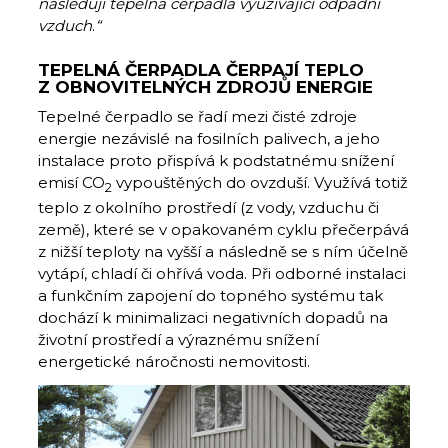
následují tepelná čerpadla využívající odpadní
vzduch
.
“
TEPELNÁ ČERPADLA ČERPAJÍ TEPLO
Z OBNOVITELNÝCH ZDROJŮ ENERGIE
Tepelné čerpadlo se řadí mezi čisté zdroje
energie nezávislé na fosilních palivech, a jeho
instalace proto přispívá k podstatnému snížení
emisí CO
vypouštěných do ovzduší. Využívá totiž
2
teplo z okolního prostředí (z vody, vzduchu či
země), které se v opakovaném cyklu přečerpává
z nižší teploty na vyšší a následně se s ním účelně
vytápí, chladí či ohřívá voda. Při odborné instalaci
a funkčním zapojení do topného systému tak
dochází k minimalizaci negativních dopadů na
životní prostředí a výraznému snížení
energetické náročnosti nemovitosti.