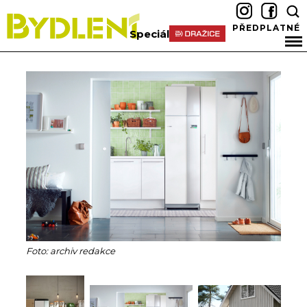
PŘEDPLATNÉ
Speciál
Foto: archiv redakce