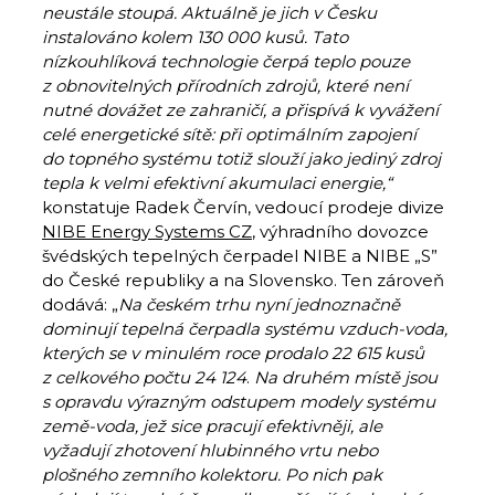
neustále stoupá. Aktuálně je jich v Česku
instalováno kolem 130 000 kusů. Tato
nízkouhlíková technologie
čerpá teplo pouze
z obnovitelných přírodních zdrojů
, které není
nutné dovážet ze zahraničí, a přispívá k vyvážení
celé energetické sítě: při optimálním zapojení
do topného systému totiž slouží jako jediný zdroj
tepla k velmi efektivní akumulaci energie
,“
konstatuje Radek Červín, vedoucí prodeje divize
NIBE Energy Systems CZ
, výhradního dovozce
švédských tepelných čerpadel NIBE a NIBE „S”
do České republiky a na Slovensko. Ten zároveň
dodává: „
Na českém trhu nyní jednoznačně
dominují tepelná čerpadla systému vzduch-voda,
kterých se v minulém roce prodalo 22 615 kusů
z celkového počtu 24 124
.
Na druhém místě jsou
s opravdu výrazným odstupem modely systému
země-voda, jež sice pracují efektivněji, ale
vyžadují zhotovení hlubinného vrtu nebo
plošného zemního kolektoru. Po nich pak