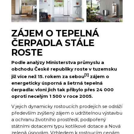
ZÁJEM O TEPELNÁ
ČERPADLA STÁLE
ROSTE
Podle analýzy Ministerstva průmyslu a
obchodu České republiky roste v tuzemsku
[1]
již více než 15. rokem za sebou
zájem o
energeticky úsporná a šetrná tepelná
čerpadla: vloni jich tak přibylo přes 24 000
oproti necelým 1 500 v roce 2005.
V jejich dynamicky rostoucích prodejích se odráží
především zvýšený zájem o udržitelnou výstavbu
a ochranu životního prostředí, podpořený
státními dotacemi typu kotlíkové dotace a Nová
zelená úsporám. Vzhledem k rostoucím cenám