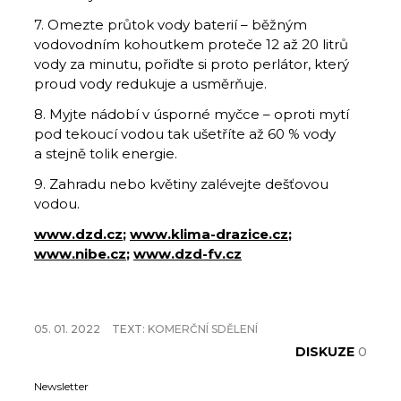
7. Omezte průtok vody baterií – běžným
vodovodním kohoutkem proteče 12 až 20 litrů
vody za minutu, pořiďte si proto perlátor, který
proud vody redukuje a usměrňuje.
8. Myjte nádobí v úsporné myčce – oproti mytí
pod tekoucí vodou tak ušetříte až 60 % vody
a stejně tolik energie.
9. Zahradu nebo květiny zalévejte dešťovou
vodou.
www.dzd.cz
;
www.klima-drazice.cz
;
www.nibe.cz
;
www.dzd-fv.cz
05. 01. 2022
TEXT:
KOMERČNÍ SDĚLENÍ
DISKUZE
0
Newsletter