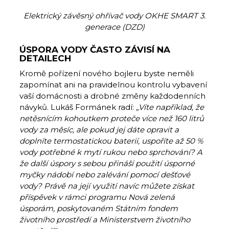
Elektrický závěsný ohřívač vody OKHE SMART 3.
generace (DZD)
ÚSPORA VODY ČASTO ZÁVISÍ NA
DETAILECH
Kromě pořízení nového bojleru byste neměli
zapomínat ani na pravidelnou kontrolu vybavení
vaší domácnosti a drobné změny každodenních
návyků. Lukáš Formánek radí:
„Víte například, že
netěsnícím kohoutkem proteče více než 160 litrů
vody za měsíc, ale pokud jej dáte opravit a
doplníte termostatickou baterií, uspoříte až 50 %
vody potřebné k mytí rukou nebo sprchování? A
že další úspory s sebou přináší použití úsporné
myčky nádobí nebo zalévání pomocí dešťové
vody? Právě na její využití navíc můžete získat
příspěvek v rámci programu Nová zelená
úsporám, poskytovaném Státním fondem
životního prostředí a Ministerstvem životního