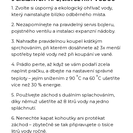
1. Zvolte si úsporný a ekologický ohřívač vody,
který nainstalujte blízko odběrného místa.
2. Nezapomínejte na pravidelný servis bojleru,
pojistného ventilu a instalaci expanzní nádoby.
3. Nahraďte pravidelnou koupel krátkým
sprchováním, při kterém dosáhnete až 3x menší
spotřeby teplé vody než při koupání ve vaně.
4. Prádlo perte, až když se vám podaří zcela
naplnit pračku, a dbejte na nastavení správné
°
°
teploty – jejím snížením z 90
C na 60
C ušetříte
více než 30 % energie.
5. Používejte záchod s duálním splachováním,
díky němuž ušetříte až 8 litrů vody na jedno
spláchnutí.
6. Nenechte kapat kohoutky ani protékat
záchod – zbytečně se tak připravujete o tisíce
litrů vody ročně.