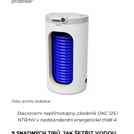
prostředí.
“
Foto: archiv redakce
Stacionární nepřímotopný zásobník OKC 125.1
NTR/HV v nadstandardní energetické třídě A
9 SNADNÝCH TIPŮ, JAK ŠETŘIT VODOU