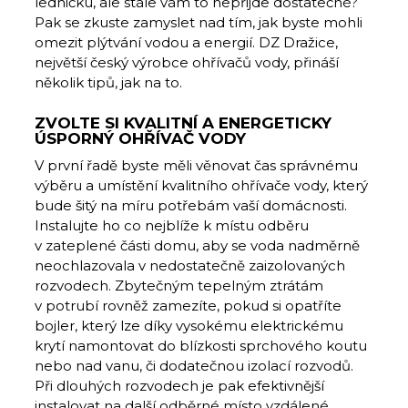
ledničku, ale stále vám to nepřijde dostatečné?
Pak se zkuste zamyslet nad tím, jak byste mohli
omezit plýtvání vodou a energií. DZ Dražice,
největší český výrobce ohřívačů vody, přináší
několik tipů, jak na to.
ZVOLTE SI KVALITNÍ A ENERGETICKY
ÚSPORNÝ OHŘÍVAČ VODY
V první řadě byste měli věnovat čas správnému
výběru a umístění kvalitního ohřívače vody, který
bude šitý na míru potřebám vaší domácnosti.
Instalujte ho co nejblíže k místu odběru
v zateplené části domu, aby se voda nadměrně
neochlazovala v nedostatečně zaizolovaných
rozvodech. Zbytečným tepelným ztrátám
v potrubí rovněž zamezíte, pokud si opatříte
bojler, který lze díky vysokému elektrickému
krytí namontovat do blízkosti sprchového koutu
nebo nad vanu, či dodatečnou izolací rozvodů.
Při dlouhých rozvodech je pak efektivnější
instalovat na další odběrné místo vzdálené