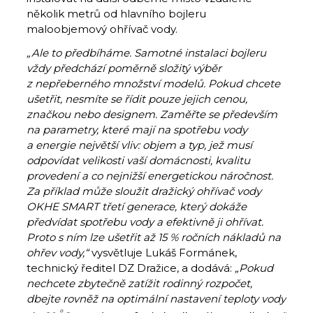
několik metrů od hlavního bojleru
maloobjemový ohřívač vody.
„Ale to předbíháme. Samotné instalaci bojleru
vždy předchází poměrně složitý výběr
z nepřeberného množství modelů. Pokud chcete
ušetřit, nesmíte se řídit pouze jejich cenou,
značkou nebo designem. Zaměřte se především
na parametry, které mají na spotřebu vody
a energie největší vliv: objem a typ, jež musí
odpovídat velikosti vaší domácnosti, kvalitu
provedení a co nejnižší energetickou náročnost.
Za příklad může sloužit
dražický ohřívač vody
OKHE SMART třetí generace, který dokáže
předvídat spotřebu vody a efektivně ji ohřívat.
Proto s ním lze ušetřit až 15 % ročních nákladů na
ohřev vody
,“
vysvětluje Lukáš Formánek,
technický ředitel DZ Dražice, a dodává:
„Pokud
nechcete zbytečně zatížit rodinný rozpočet,
dbejte rovněž na optimální nastavení teploty vody
°