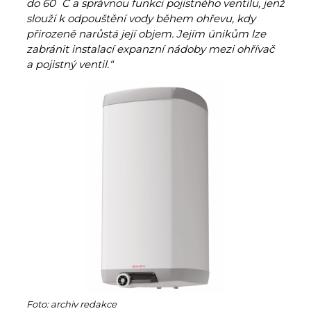
do 60
C a správnou funkci pojistného ventilu, jenž
slouží k odpouštění vody během ohřevu, kdy
přirozeně narůstá její objem. Jejím únikům lze
zabránit instalací expanzní nádoby mezi ohřívač
a pojistný ventil.“
Foto: archiv redakce