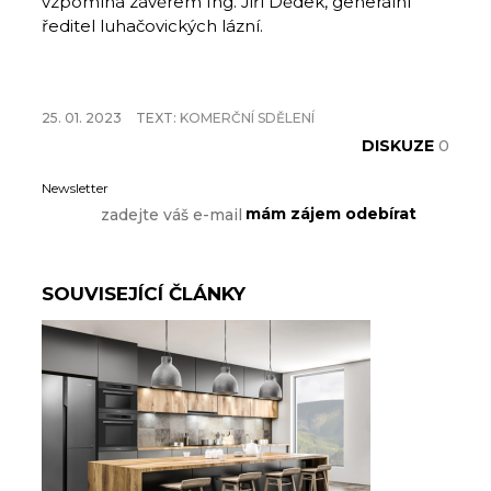
vzpomíná závěrem Ing. Jiří Dědek, generální
ředitel luhačovických lázní.
25. 01. 2023
TEXT:
KOMERČNÍ SDĚLENÍ
DISKUZE
0
Newsletter
SOUVISEJÍCÍ ČLÁNKY