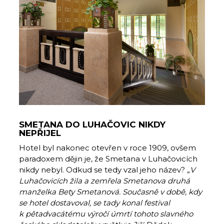
SMETANA DO LUHAČOVIC NIKDY
NEPŘIJEL
Hotel byl nakonec otevřen v roce 1909, ovšem
paradoxem dějin je, že Smetana v Luhačovicích
nikdy nebyl. Odkud se tedy vzal jeho název? „
V
Luhačovicích žila a zemřela Smetanova druhá
manželka Bety Smetanová. Současně v době, kdy
se hotel dostavoval, se tady konal festival
k pětadvacátému výročí úmrtí tohoto slavného