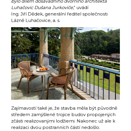
bylo dílem dosavadního dvorního architekta
Luhačovic Dušana Jurkoviče
,“ uvádí
Ing. Jiří Dědek, generální ředitel společnosti
Lázně Luhačovice, a. s.
Zajímavostí také je, že stavba měla být původně
středem zamýšlené trojice budov propojených
zčásti realizovanými lodžiemi. Nakonec už ale k
realizaci dvou postranních částí nedošlo.