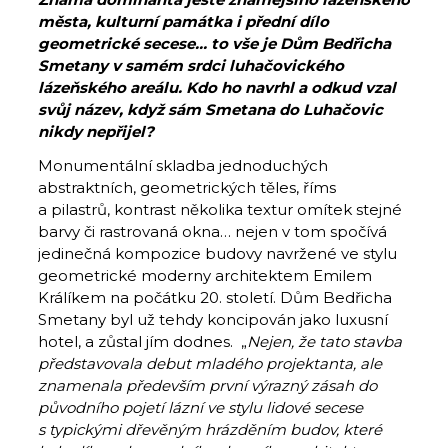
města, kulturní památka i přední dílo
geometrické secese… to vše je Dům Bedřicha
Smetany v samém srdci luhačovického
lázeňského areálu. Kdo ho navrhl a odkud vzal
svůj název, když sám Smetana do Luhačovic
nikdy nepřijel?
Monumentální skladba jednoduchých
abstraktních, geometrických těles, říms
a pilastrů, kontrast několika textur omítek stejné
barvy či rastrovaná okna… nejen v tom spočívá
jedinečná kompozice budovy navržené ve stylu
geometrické moderny architektem Emilem
Králíkem na počátku 20. století. Dům Bedřicha
Smetany byl už tehdy koncipován jako luxusní
hotel, a zůstal jím dodnes. „
Nejen, že tato stavba
představovala debut mladého projektanta, ale
znamenala především první výrazný zásah do
původního pojetí lázní ve stylu lidové secese
s typickými dřevěným hrázděním budov, které