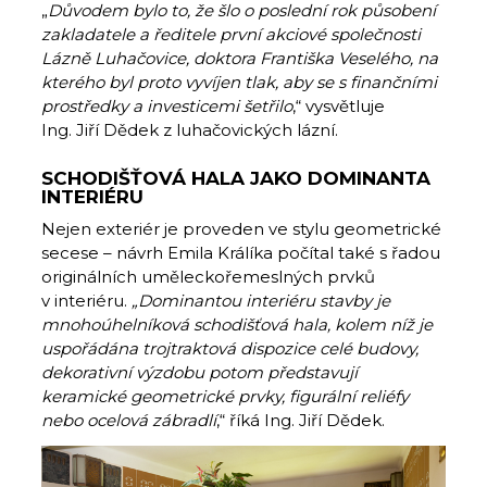
„
Důvodem bylo to, že šlo o poslední rok působení
zakladatele a ředitele první akciové společnosti
Lázně Luhačovice, doktora Františka Veselého, na
kterého byl proto vyvíjen tlak, aby se s finančními
prostředky a investicemi šetřilo
,“ vysvětluje
Ing. Jiří Dědek z luhačovických lázní.
SCHODIŠŤOVÁ HALA JAKO DOMINANTA
INTERIÉRU
Nejen exteriér je proveden ve stylu geometrické
secese – návrh Emila Králíka počítal také s řadou
originálních uměleckořemeslných prvků
v interiéru.
„Dominantou interiéru stavby je
mnohoúhelníková schodišťová hala, kolem níž je
uspořádána trojtraktová dispozice celé budovy,
dekorativní výzdobu potom představují
keramické geometrické prvky, figurální reliéfy
nebo ocelová zábradlí
,“ říká Ing. Jiří Dědek.