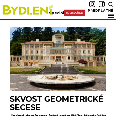
PŘEDPLATNÉ
Speciál
SKVOST GEOMETRICKÉ
SECESE
Známá dominanta ještě známějšího lázeňského