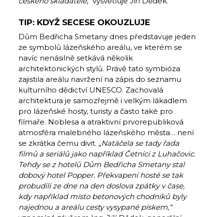
českého skladatele
,“ vysvětluje Jiří Dědek.
TIP: KDYŽ SECESE OKOUZLUJE
Dům Bedřicha Smetany dnes představuje jeden
ze symbolů lázeňského areálu, ve kterém se
navíc nenásilně setkává několik
architektonických stylů. Právě tato symbióza
zajistila areálu navržení na zápis do seznamu
kulturního dědictví UNESCO. Zachovalá
architektura je samozřejmě i velkým lákadlem
pro lázeňské hosty, turisty a často také pro
filmaře. Noblesa a atraktivní prvorepubliková
atmosféra malebného lázeňského města… není
se zkrátka čemu divit. „
Natáčela se tady řada
filmů a seriálů jako například Četníci z Luhačovic.
Tehdy se z hotelů Dům Bedřicha Smetany stal
dobový hotel Popper. Překvapení hosté se tak
probudili ze dne na den doslova zpátky v čase,
kdy například místo betonových chodníků byly
najednou a areálu cesty vysypané pískem,“