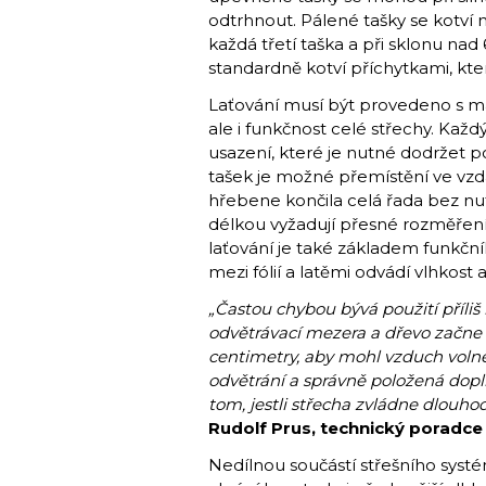
odtrhnout. Pálené tašky se kotví n
každá třetí taška a při sklonu na
standardně kotví příchytkami, které
Laťování musí být provedeno s ma
ale i funkčnost celé střechy. Kaž
usazení, které je nutné dodržet 
tašek je možné přemístění ve vzdál
hřebene končila celá řada bez nut
délkou vyžadují přesné rozměření
laťování je také základem funkční
mezi fólií a latěmi odvádí vlhkost
„Častou chybou bývá použití příliš
odvětrávací mezera a dřevo začne v
centimetry, aby mohl vzduch volně
odvětrání a správně položená dopl
tom, jestli střecha zvládne dlouho
Rudolf Prus, technický poradc
Nedílnou součástí střešního systé