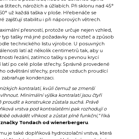
a štítech, nárožích a úžlabích. Při sklonu nad 45°
d 60° už každá taška v ploše. Hřebenáče se
 zajišťují stabilitu i při náporových větrech.
ximální přesností, protože určuje nejen vzhled,
dý typ tašky má jiné požadavky na rozteč a způsob
podle technického listu výrobce. U posuvných
enosti latí až několik centimetrů tak, aby u
nosti řezání, zatímco tašky s pevnou krycí
 latí po celé ploše střechy. Správně provedené
ho odvětrání střechy, protože vzduch proudící
 a zabraňuje kondenzaci.
 nízkých kontralatí, kvůli čemuž se zmenší
lhnout. Minimální výška kontralatí jsou čtyři
 proudit a konstrukce zůstala suchá. Právě
ňková vrstva pod kontralatěmi pak rozhodují o
době odvádět vlhkost a zůstat plně funkční,“
říká
e značky Tondach od wienerbergeru
.
mu je také doplňková hydroizolační vrstva, která