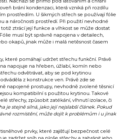
kostí. Nachází se přímo pod laťováním a chrání
veň brání kondenzaci, která vzniká při rozdílu
m prostředím. U šikmých střech se používají fólie
u a náročnosti prostředí. Při použití nevhodné
otiž ztrácí její funkce a vlhkost se může dostat
 Fólie musí být správně napojena v detailech,
ebo okapů, jinak může i malá netěsnost časem
lňky, které pomáhají udržet střechu funkční. Právě
ytina napojuje na hřeben, úžlabí, komín nebo
třechu odvětrávat, aby se pod krytinou
 odváděla z konstrukce ven. Právě zde se
patně napojené prostupy, nevhodně zvolené těsnicí
ejsou kompatibilní s použitou krytinou. Takové
lé střechy, způsobit zatékání, vlhnutí izolace, či
a je stejně silná, jako její nejslabší článek. Pokud
rávné rozmístění, může dojít k problémům i u jinak
isněhové prvky, které zajišťují bezpečnost celé
em je zadržet sníh na ploše střechy a zabránit jeho