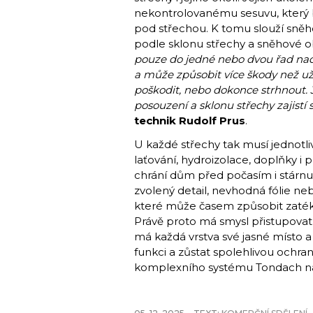
nekontrolovanému sesuvu, který b
pod střechou. K tomu slouží sněho
podle sklonu střechy a sněhové ob
pouze do jedné nebo dvou řad na
a může způsobit více škody než uži
poškodit, nebo dokonce strhnout. 
posouzení a sklonu střechy zajistí
technik Rudolf Prus
.
U každé střechy tak musí jednotli
laťování, hydroizolace, doplňky i 
chrání dům před počasím i stárnu
zvolený detail, nevhodná fólie ne
které může časem způsobit zatéká
Právě proto má smysl přistupova
má každá vrstva své jasné místo 
funkci a zůstat spolehlivou ochr
komplexního systému Tondach 