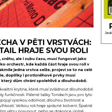
Jedi
CHA V PĚTI VRSTVÁCH:
TAIL HRAJE SVOU ROLI
, sněhu, ale i zubu času, musí fungovat jako
o orchestr, kde každá část hraje svou roli v
kmile jedna vrstva selže, projeví se to na celé
ólie, doplňky i protisněhové prvky musí
, který dům chrání spolehlivě a dlouhodobě.
e kvalitní krytina, která musí zvládnout dlouhodobé
áty funkčnosti. Pálené tašky Tondach jsou pro tyto
spojují vysokou odolnost, dlouhou životnost a
lhkostí. Velkou roli hraje správné kotvení. Špatně
ném větru posunout, nebo se dokonce úplně