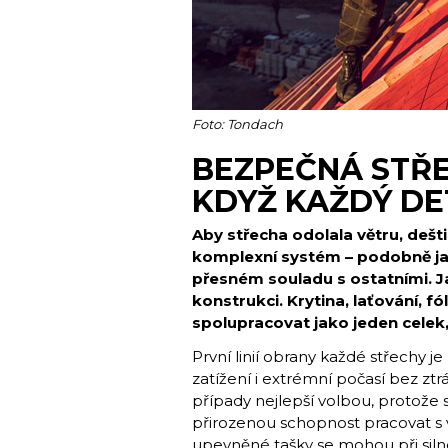
Foto: Tondach
BEZPEČNÁ STŘE
KDYŽ KAŽDÝ DE
Aby střecha odolala větru, dešti
komplexní systém – podobně jak
přesném souladu s ostatními. Ja
konstrukci. Krytina, laťování, f
spolupracovat jako jeden celek
První linií obrany každé střechy j
zatížení i extrémní počasí bez ztr
případy nejlepší volbou, protože 
přirozenou schopnost pracovat s v
upevněné tašky se mohou při sil