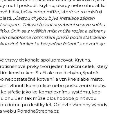
y mohl poškodit krytinu, okapy nebo ohrozit lidi
vé háky, tašky nebo mříže, které se rozmísťují
lasti.
„Častou chybou bývá instalace zábran
d okapem. Takové řešení nezabrání sesuvu sněhu
tku. Sníh se z vyšších míst může rozjet a zábrany
Jen celoplošné rozmístění prvků podle statického
 skutečně funkční a bezpečné řešení,“
upozorňuje
vé vrstvy dokonale spolupracovat. Krytina,
protisněhové prvky tvoří jeden funkční celek, který
tím konstrukce. Stačí ale malá chyba, špatně
bo nedostatečné kotvení, a vznikne slabé místo,
ní, vlhnutí konstrukce nebo poškození střechy.
t ke střeše jako ke komplexnímu systému, kde
a úlohu. Jen tak může dlouhodobě plnit svou
anou domu po desítky let. Objevte všechny výhody
na webu
PoradnaStrecha.cz
.