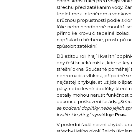
chrání konstrukci před vnější vlh
střechu před zatékáním vody. Záro
teplot mezi interiérem a venkovní
s různou propustností podle sklon
fólie nebo neodborné montáži se t
přímo ke krovu či tepelné izolaci.
například u hřebene, prostupů n
způsobit zatékání.
Důležitou roli hrají i kvalitní dop
ony řeší kritická místa, kde se kr
střešní okna. Současně pomáhají s
nehromadila vlhkost, případně se
nejčastěji chybuje, ať už jde o š
pásy, nebo levné doplňky, které n
detaily mohou narušit funkčnost ce
dokonce poškození fasády.
„Střech
se podcení doplňky nebo jejich sp
kvalitní krytiny,“
vysvětluje
Prus
.
V poslední řadě nesmí chybět prot
střechy i jejího okolí. Jejich úkol