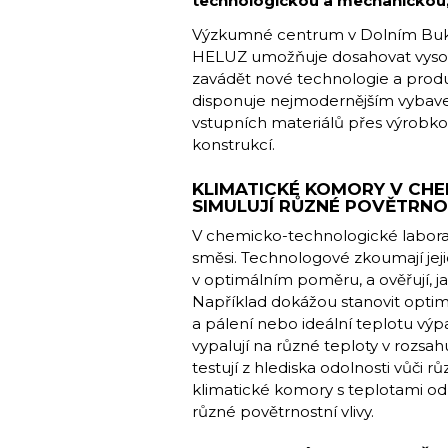
technologickou a mechanickou, j
Výzkumné centrum v Dolním Buko
HELUZ umožňuje dosahovat vysoké 
zavádět nové technologie a prod
disponuje nejmodernějším vybave
vstupních materiálů přes výrobkov
konstrukcí.
KLIMATICKÉ KOMORY V CH
SIMULUJÍ RŮZNÉ POVĚTRNO
V chemicko-technologické laborat
směsi. Technologové zkoumají jeji
v optimálním poměru, a ověřují, 
Například dokážou stanovit optimá
a pálení nebo ideální teplotu výpa
vypalují na různé teploty v rozsa
testují z hlediska odolnosti vůč
klimatické komory s teplotami od
různé povětrnostní vlivy.