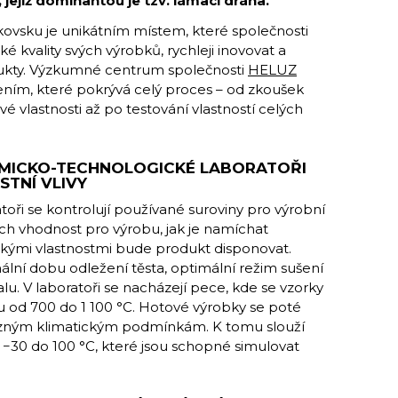
ejíž dominantou je tzv. lámací dráha.
vsku je unikátním místem, které společnosti
kvality svých výrobků, rychleji inovovat a
ukty. Výzkumné centrum společnosti
HELUZ
ním, které pokrývá celý proces – od zkoušek
é vlastnosti až po testování vlastností celých
EMICKO-TECHNOLOGICKÉ LABORATOŘI
STNÍ VLIVY
oři se kontrolují používané suroviny pro výrobní
ch vhodnost pro výrobu, jak je namíchat
jakými vlastnostmi bude produkt disponovat.
lní dobu odležení těsta, optimální režim sušení
lu. V laboratoři se nacházejí pece, kde se vzorky
hu od 700 do 1 100 °C. Hotové výrobky se poté
i různým klimatickým podmínkám. K tomu slouží
 −30 do 100 °C, které jsou schopné simulovat