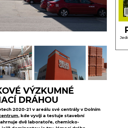
Jedi
ČKOVÉ VÝZKUMNÉ
MACÍ DRÁHOU
tech 2020-21 v areálu své centrály v Dolním
centrum
, kde vyvíjí a testuje stavební
ahrnuje dvě laboratoře, chemicko-