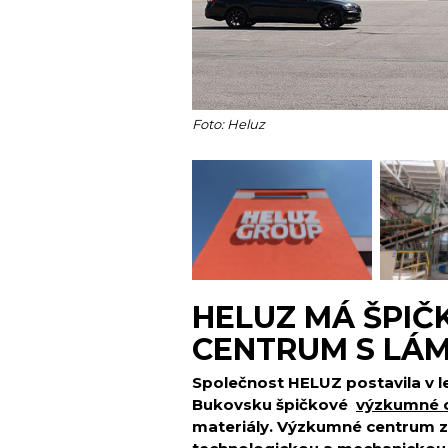
Foto: Heluz
HELUZ MÁ ŠPI
CENTRUM S LÁ
Společnost HELUZ postavila v le
Bukovsku špičkové
výzkumné 
materiály. Výzkumné centrum z