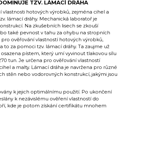
DOMINUJE TZV. LÁMACÍ DRÁHA
í vlastnosti hotových výrobků, zejména cihel a
tzv. lámací dráhy. Mechanická laboratoř je
onstrukcí. Na zkušebních lisech se zkouší
nebo také pevnost v tahu za ohybu na stropních
i pro ověřování vlastností hotových výrobků,
 a to za pomoci tzv. lámací dráhy. Ta zaujme už
osazena pístem, který umí vyvinout tlakovou sílu
270 tun. Je určena pro ověřování vlastností
ihel a malty. Lámací dráha je navržena pro různé
ch stěn nebo vodorovných konstrukcí, jakými jsou
továny k jejich optimálnímu použití. Po ukončení
eslány k nezávislému ověření vlastností do
oří, kde je potom získání certifikátu mnohem