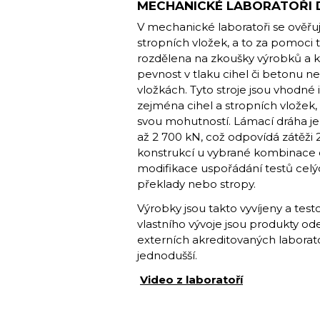
MECHANICKÉ LABORATOŘI 
V mechanické laboratoři se ověřuj
stropních vložek, a to za pomoci 
rozdělena na zkoušky výrobků a k
pevnost v tlaku cihel či betonu 
vložkách. Tyto stroje jsou vhodné 
zejména cihel a stropních vložek,
svou mohutností. Lámací dráha je 
až 2 700 kN, což odpovídá zátěži 
konstrukcí u vybrané kombinace c
modifikace uspořádání testů celý
překlady nebo stropy.
Výrobky jsou takto vyvíjeny a tes
vlastního vývoje jsou produkty od
externích akreditovaných laborat
jednodušší.
Video z laboratoří