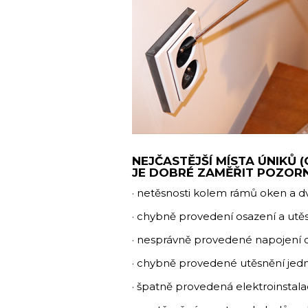
NEJČASTĚJŠÍ MÍSTA ÚNIKŮ 
JE DOBRÉ ZAMĚŘIT POZOR
· netěsnosti kolem rámů oken a d
· chybně provedení osazení a ut
· nesprávně provedené napojení 
· chybně provedené utěsnění jedn
· špatně provedená elektroinstal