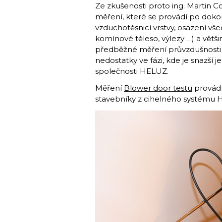
Ze zkušenosti proto ing. Martin C
měření, které se provádí po doko
vzduchotěsnicí vrstvy, osazení všec
komínové těleso, výlezy …) a větš
předběžné měření průvzdušnosti v
nedostatky ve fázi, kde je snazší je
společnosti HELUZ.
Měření
Blower door testu
provádí
stavebníky z cihelného systému 