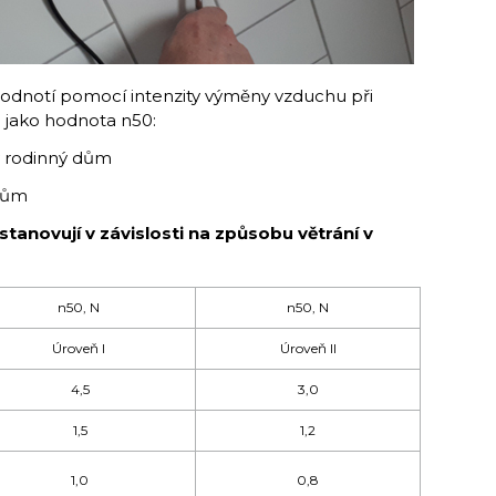
odnotí pomocí intenzity výměny vzduchu při
e jako hodnota n50:
ký rodinný dům
 dům
anovují v závislosti na způsobu větrání v
n50, N
n50, N
Úroveň I
Úroveň II
4,5
3,0
1,5
1,2
1,0
0,8