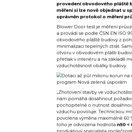
provedení obvodového pláště b
měření si lze nově objednat u sp
oprávněn protokol o měření prů
Blower Door test je měření prův
a provádí se podle ČSN EN ISO 997
obvodového pláště budovy z pohle
minimalizaci tepelných ztrát. Sam
otvoru v obvodovém plášti budovy.
přetlak v interiéru a na základě 
vzduchotěsnost obálky budovy.
„Zhotovení stavby ve vzduchotěs
nám pomáhá dosáhnout požadovan
pochopitelně o nutnost dosáhnou
vzduchu povoluje. Technickou mlu
povolena výměna maximálně 60 % 
toho je odvozena hodnota
n50 < 
produktový specialista společnos