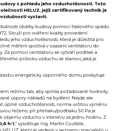
udovy z pohledu jeho vzduchotěsnosti. Toto
olečnosti HELUZ, jejíž certifikovaný technik je
vzdušnosti vystavit.
zdušnosti obálky budovy pomocí tlakového spádu
2. Slouží pro ověření kvality provedení
du jeho vzduchotěsnosti, která je důležitá pro
otné měření spočívá v osazení ventilátoru do
 Za pomoci ventilátoru se vytváří podtlak a
měřeného průtoku vzduchu se stanoví, jaká je
ném režimu tak, aby splnila požadované hodnoty,
é úspory nákladů na bydlení. Nejde ale
t úplné vzduchotěsnosti, norma určitou výměnu
vou řečeno, při přetlaku/podtlaku 50 Pa je
objemu vzduchu v interiéru za jednu hodinu. Z
0,6 h-1
,“ vysvětluje Ing. Martin Coufalík,
ti
HELUZ,
který je vedený v
seznamu
specialistů u