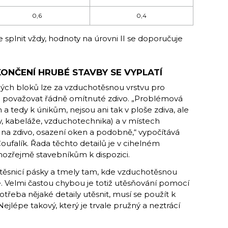
0,6
0,4
 splnit vždy, hodnoty na úrovni II se doporučuje
ONČENÍ HRUBÉ STAVBY SE VYPLATÍ
ých bloků lze za vzduchotěsnou vrstvu pro
u považovat řádně omítnuté zdivo. „Problémová
a tedy k únikům, nejsou ani tak v ploše zdiva, ale
, kabeláže, vzduchotechnika) a v místech
na zdivo, osazení oken a podobně,“ vypočítává
oufalík. Řada těchto detailů je v cihelném
ozřejmě stavebníkům k dispozici.
 těsnicí pásky a tmely tam, kde vzduchotěsnou
e. Velmi častou chybou je totiž utěsňování pomocí
řeba nějaké detaily utěsnit, musí se použít k
ejlépe takový, který je trvale pružný a neztrácí