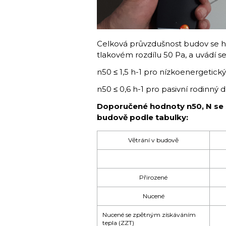
Celková průvzdušnost budov se h
tlakovém rozdílu 50 Pa, a uvádí s
n50 ≤ 1,5 h-1 pro nízkoenergetic
n50 ≤ 0,6 h-1 pro pasivní rodinný
Doporučené hodnoty n50, N se st
budově podle tabulky:
Větrání v budově
Přirozené
Nucené
Nucené se zpětným získáváním
tepla (ZZT)