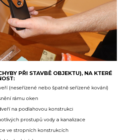
(CHYBY PŘI STAVBĚ OBJEKTU), NA KTERÉ
NOST:
veří (neseřízené nebo špatně seřízené kování)
ěsnění rámu oken
dveří na podlahovou konstrukci
otlivých prostupů vody a kanalizace
ace ve stropních konstrukcích