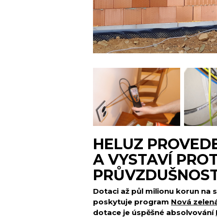
HELUZ PROVED
A VYSTAVÍ PRO
PRŮVZDUŠNOSTI
Dotaci až půl milionu korun n
poskytuje program
Nová zelen
dotace je úspěšné absolvování