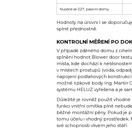
Nucené se ZZT, pasivní domy
Hodnoty na úrovni I se doporučuje
splnit přednostně.
KONTROLNÍ MĚŘENÍ PO DOK
V případě zděného domu z ciheln
splnění hodnot Blower door test
místa, kde dochází k netěsnostem 
v místech prostupů (voda, odpady
napojení podlahových konstrukcí 
možné rizikové body Ing. Martin C
systému HELUZ vyřešena a je sam
Důležité je rovněž použít vhodné
funkci vnitřní omítka plnit nebud
běžné montážní pěny. Pokud je pot
tomu účelu i vhodný prostředek. N
své schopnosti vlivem jeho stáří.