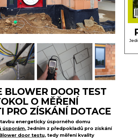
Jedi
E BLOWER DOOR TEST
TOKOL O MĚŘENÍ
 PRO ZÍSKÁNÍ DOTACE
a stavbu energeticky úsporného domu
á úsporám.
Jedním z předpokladů pro získání
Blower door testu,
tedy měření kvality