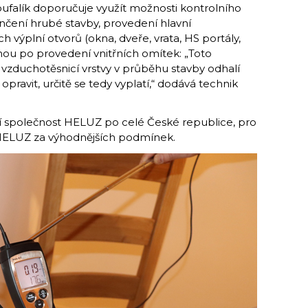
oufalík doporučuje využít možnosti kontrolního
nčení hrubé stavby, provedení hlavní
h výplní otvorů (okna, dveře, vrata, HS portály,
inou po provedení vnitřních omítek: „Toto
zduchotěsnicí vrstvy v průběhu stavby odhalí
 opravit, určitě se tedy vyplatí,“ dodává technik
 společnost HELUZ po celé České republice, pro
HELUZ za výhodnějších podmínek.