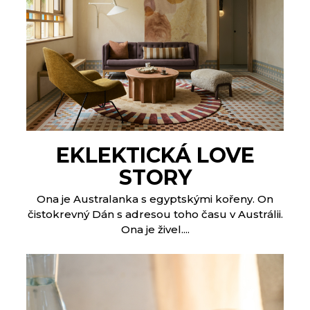
EKLEKTICKÁ LOVE
STORY
Ona je Australanka s egyptskými kořeny. On
čistokrevný Dán s adresou toho času v Austrálii.
Ona je živel....