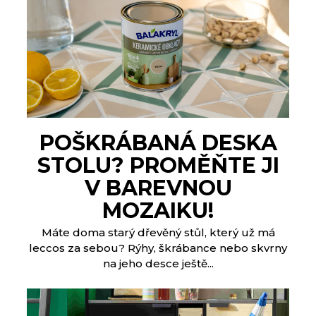
POŠKRÁBANÁ DESKA
STOLU? PROMĚŇTE JI
V BAREVNOU
MOZAIKU!
Máte doma starý dřevěný stůl, který už má
leccos za sebou? Rýhy, škrábance nebo skvrny
na jeho desce ještě...