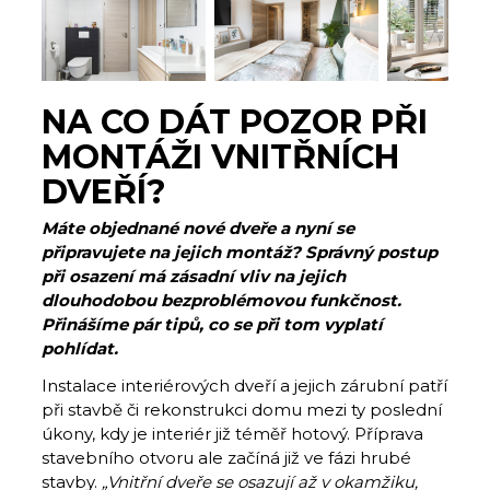
NA CO DÁT POZOR PŘI
MONTÁŽI VNITŘNÍCH
DVEŘÍ?
Máte objednané nové dveře a nyní se
připravujete na jejich montáž? Správný postup
při osazení má zásadní vliv na jejich
dlouhodobou bezproblémovou funkčnost.
Přinášíme pár tipů, co se při tom vyplatí
pohlídat.
Instalace interiérových dveří a jejich zárubní patří
při stavbě či rekonstrukci domu mezi ty poslední
úkony, kdy je interiér již téměř hotový. Příprava
stavebního otvoru ale začíná již ve fázi hrubé
stavby.
„Vnitřní dveře se osazují až v okamžiku,