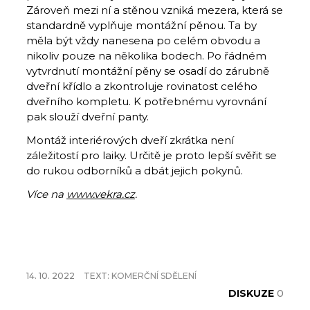
Zároveň mezi ní a stěnou vzniká mezera, která se
standardně vyplňuje montážní pěnou. Ta by
měla být vždy nanesena po celém obvodu a
nikoliv pouze na několika bodech. Po řádném
vytvrdnutí montážní pěny se osadí do zárubně
dveřní křídlo a zkontroluje rovinatost celého
dveřního kompletu. K potřebnému vyrovnání
pak slouží dveřní panty.
Montáž interiérových dveří zkrátka není
záležitostí pro laiky. Určitě je proto lepší svěřit se
do rukou odborníků a dbát jejich pokynů.
Více na
www.vekra.cz
.
14. 10. 2022
TEXT:
KOMERČNÍ SDĚLENÍ
DISKUZE
0