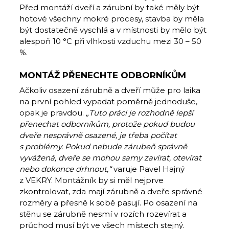
Před montáží dveří a zárubní by také měly být
hotové všechny mokré procesy, stavba by měla
být dostatečně vyschlá a v místnosti by mělo být
alespoň 10 °C při vlhkosti vzduchu mezi 30 – 50
%.
MONTÁŽ PŘENECHTE ODBORNÍKŮM
Ačkoliv osazení zárubně a dveří může pro laika
na první pohled vypadat poměrně jednoduše,
opak je pravdou.
„Tuto práci je rozhodně lepší
přenechat odborníkům, protože pokud budou
dveře nesprávně osazené, je třeba počítat
s problémy. Pokud nebude zárubeň správně
vyvážená, dveře se mohou samy zavírat, otevírat
nebo dokonce drhnout,“
varuje Pavel Hajný
z VEKRY. Montážník by si měl nejprve
zkontrolovat, zda mají zárubně a dveře správné
rozměry a přesně k sobě pasují. Po osazení na
stěnu se zárubně nesmí v rozích rozevírat a
průchod musí být ve všech místech stejný.