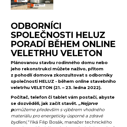
ODBORNÍCI
SPOLEČNOSTI HELUZ
PORADÍ BĚHEM ONLINE
VELETRHU VELETON
Plánovanou stavbu rodinného domu nebo
jeho rekonstrukci můžete naživo, přitom
z pohodlí domova zkonzultovat s odborníky
společnosti HELUZ - během online stavebního
veletrhu VELETON (21. – 23. ledna 2022).
Počítač, telefon či tablet vám postačí, abyste
se dozvěděli, jak začít stavět. „
Nejprve
p
omůžeme především s výběrem vhodného
materiálu pro energeticky úsporné a zdravé
bydlení,“
říká Filip Bosák, manažer technického