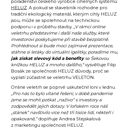
poradenství českého výrobce cihelných systémů
HELUZ
. A pokud se stavebník rozhodne pro
tradiční ekologický materiál, kterým cihly HELUZ
jsou, může se spolehnout na technickou
podporu i v průběhu stavby.
„V rámci online
veletrhu představíme i další naše služby, které
investorovi poskytujeme při stavbě bezplatně.
Prohlédnout si bude moci zajímavé
prezentace,
stáhne si letáky do virtuální igelitky, poradíme mu,
jak získat slevový kód a benefity
se Šekovou
knížkou HELUZ a mnoho dalšího,“
vysvětluje Filip
Bosák ze společnosti HELUZ důvody, proč se
vyplatí zúčastnit se veletrhu VELETON.
Online veletrh se poprvé uskutečnil loni v lednu.
„Pro nás to bylo vítané řešení, v době pandemie
jsme se mohli potkat „naživo“ s investory a
zodpovědět jejich dotazy. V loňském roce náš
„stánek“ navštívilo více než tři tisíce lidí, někteří i
opakovaně,“
doplňuje Andrea Stejskalová
z marketingu společnosti HELUZ.