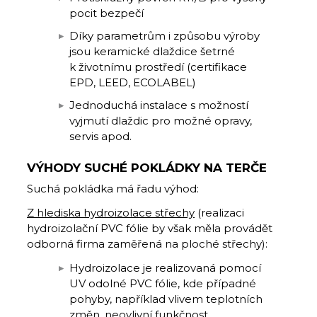
pocit bezpečí
Díky parametrům i způsobu výroby
jsou keramické dlaždice šetrné
k životnímu prostředí (certifikace
EPD, LEED, ECOLABEL)
Jednoduchá instalace s možností
vyjmutí dlaždic pro možné opravy,
servis apod.
VÝHODY SUCHÉ POKLÁDKY NA TERČE
Suchá pokládka má řadu výhod:
Z hlediska hydroizolace střechy
(realizaci
hydroizolační PVC fólie by však měla provádět
odborná firma zaměřená na ploché střechy):
Hydroizolace je realizovaná pomocí
UV odolné PVC fólie, kde případné
pohyby, například vlivem teplotních
změn, neovlivní funkčnost