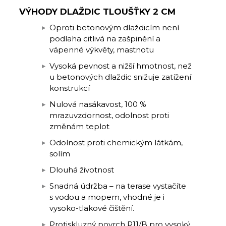
VÝHODY DLAŽDIC TLOUŠŤKY 2 CM
Oproti betonovým dlaždicím není
podlaha citlivá na zašpinění a
vápenné výkvěty, mastnotu
Vysoká pevnost a nižší hmotnost, než
u betonových dlaždic snižuje zatížení
konstrukcí
Nulová nasákavost, 100 %
mrazuvzdornost, odolnost proti
změnám teplot
Odolnost proti chemickým látkám,
solím
Dlouhá životnost
Snadná údržba – na terase vystačíte
s vodou a mopem, vhodné je i
vysoko-tlakové čištění.
Protiskluzný povrch R11/B pro vysoký