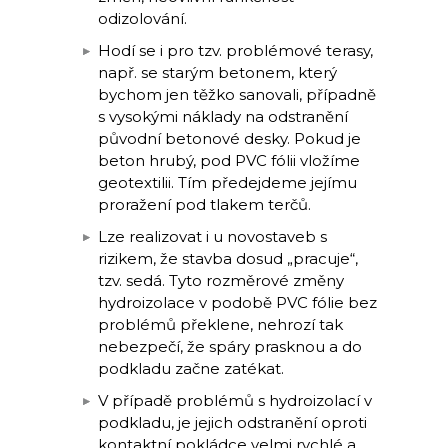
odizolování.
Hodí se i pro tzv. problémové terasy,
např. se starým betonem, který
bychom jen těžko sanovali, případně
s vysokými náklady na odstranění
původní betonové desky. Pokud je
beton hrubý, pod PVC fólii vložíme
geotextilii. Tím předejdeme jejímu
proražení pod tlakem terčů.
Lze realizovat i u novostaveb s
rizikem, že stavba dosud „pracuje“,
tzv. sedá. Tyto rozměrové změny
hydroizolace v podobě PVC fólie bez
problémů překlene, nehrozí tak
nebezpečí, že spáry prasknou a do
podkladu začne zatékat.
V případě problémů s hydroizolací v
podkladu, je jejich odstranění oproti
kontaktní pokládce velmi rychlé a