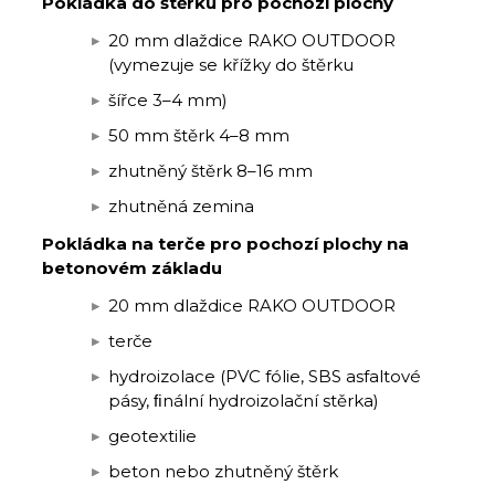
Pokládka do štěrku pro pochozí plochy
20 mm dlaždice RAKO OUTDOOR
(vymezuje se křížky do štěrku
šířce 3–4 mm)
50 mm štěrk 4–8 mm
zhutněný štěrk 8–16 mm
zhutněná zemina
Pokládka na terče pro pochozí plochy na
betonovém základu
20 mm dlaždice RAKO OUTDOOR
terče
hydroizolace (PVC fólie, SBS asfaltové
pásy, ﬁnální hydroizolační stěrka)
geotextilie
beton nebo zhutněný štěrk