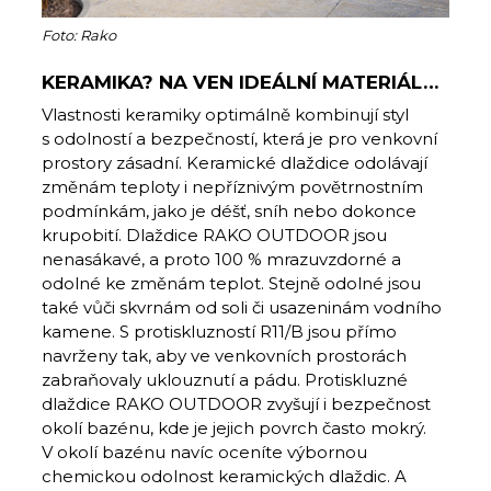
Foto: Rako
KERAMIKA?
NA VEN IDEÁLNÍ MATERIÁL…
Vlastnosti keramiky optimálně kombinují styl
s odolností a bezpečností, která je pro venkovní
prostory zásadní. Keramické dlaždice odolávají
změnám teploty i nepříznivým povětrnostním
podmínkám, jako je déšť, sníh nebo dokonce
krupobití. Dlaždice RAKO OUTDOOR jsou
nenasákavé, a proto 100 % mrazuvzdorné a
odolné ke změnám teplot. Stejně odolné jsou
také vůči skvrnám od soli či usazeninám vodního
kamene. S protiskluzností R11/B jsou přímo
navrženy tak, aby ve venkovních prostorách
zabraňovaly uklouznutí a pádu. Protiskluzné
dlaždice RAKO OUTDOOR zvyšují i bezpečnost
okolí bazénu, kde je jejich povrch často mokrý.
V okolí bazénu navíc oceníte výbornou
chemickou odolnost keramických dlaždic. A