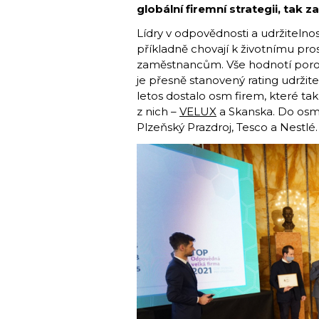
globální firemní strategii, tak za
Lídry v odpovědnosti a udržitelnos
příkladně chovají k životnímu pr
zaměstnancům. Vše hodnotí porot
je přesně stanovený rating udržite
letos dostalo osm firem, které tak 
z nich –
VELUX
a Skanska. Do osmi
Plzeňský Prazdroj, Tesco a Nestlé