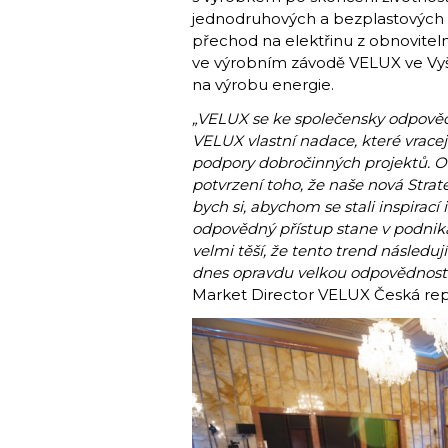
jednodruhových a bezplastových ob
přechod na elektřinu z obnoviteln
ve výrobním závodě VELUX ve Vyš
na výrobu energie.
„VELUX se ke společensky odpověd
VELUX vlastní nadace, které vrace
podpory dobročinných projektů. 
potvrzení toho, že naše nová Strat
bych si, abychom se stali inspirací 
odpovědný přístup stane v podni
velmi těší, že tento trend následují
dnes opravdu velkou odpovědnost 
Market Director VELUX Česká rep