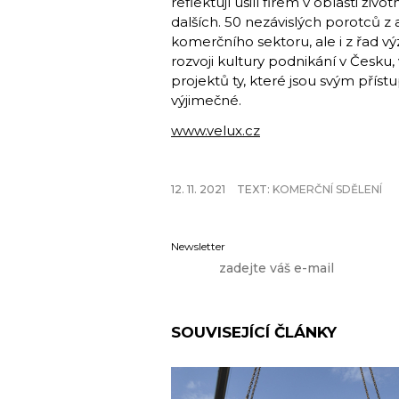
reflektují úsilí firem v oblasti živ
dalších. 50 nezávislých porotců z
komerčního sektoru, ale i z řad v
rozvoji kultury podnikání v Česku, 
projektů ty, které jsou svým pří
výjimečné.
www.velux.cz
12. 11. 2021
TEXT:
KOMERČNÍ SDĚLENÍ
Newsletter
SOUVISEJÍCÍ ČLÁNKY