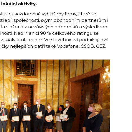
 lokální aktivity.
ti jsou každoročně vyhlášeny firmy, které se
ostředí, společnosti, svým obchodním partnerům i
a složená z nezávislých odborníků a výsledkem
lnosti. Nad hranici 90 % celkového ratingu se
získaly titul Leader. Ve stavebnictví podnikají dvě
čky nejlepších patří také Vodafone, ČSOB, ČEZ,
.