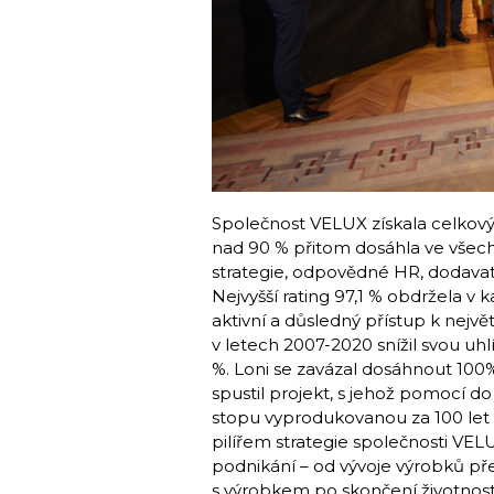
Společnost VELUX získala celkov
nad 90 % přitom dosáhla ve všech
strategie, odpovědné HR, dodavate
Nejvyšší rating 97,1 % obdržela v k
aktivní a důsledný přístup k nej
v letech 2007-2020 snížil svou uh
%. Loni se zavázal dosáhnout 100%
spustil projekt, s jehož pomocí d
stopu vyprodukovanou za 100 let e
pilířem strategie společnosti VEL
podnikání – od vývoje výrobků přes
s výrobkem po skončení životnost