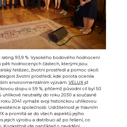
ý rating 93,9 %. Vysokého bodového hodnocení
 pěti hodnocených částech, kterými jsou
lský řetězec, životní prostředí a pomoc okolí.
ategorii životní prostředí, kde porota ocenila
větším environmentálním výzvám.
VELUX
již
líkovou stopu o 59 %, přičemž původní cíl byl 50
 uhlíkové neutrality do roku 2030 a současně
o roku 2041 vymaže svoji historickou uhlíkovou
xistence společnosti. Udržitelnost je hlavním
UX a promítá se do všech aspektů jejího
 jejich výrobu a distribuci až po řešení, co
i. Konkrétně jde například o zavádění