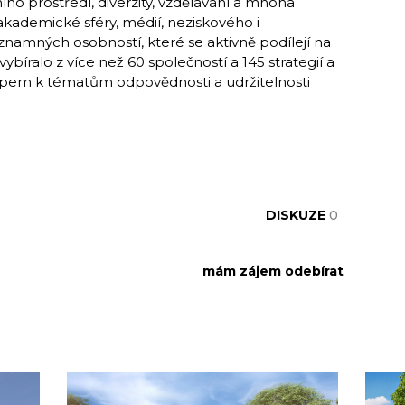
otního prostředí, diverzity, vzdělávání a mnoha
 akademické sféry, médií, neziskového i
ýznamných osobností, které se aktivně podílejí na
vybíralo z více než 60 společností a 145 strategií a
stupem k tématům odpovědnosti a udržitelnosti
DISKUZE
0