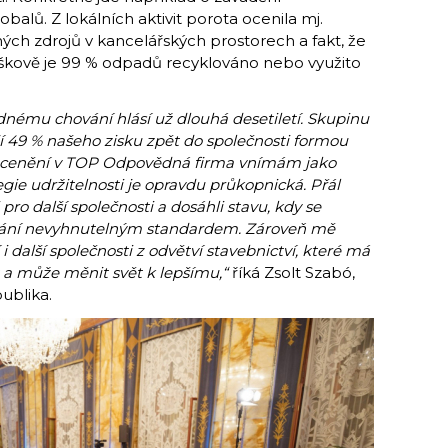
alů. Z lokálních aktivit porota ocenila mj.
ých zdrojů v kancelářských prostorech a fakt, že
kově je 99 % odpadů recyklováno nebo využito
nému chování hlásí už dlouhá desetiletí. Skupinu
jí 49 % našeho zisku zpět do společnosti formou
Ocenění v TOP Odpovědná firma vnímám jako
egie udržitelnosti je opravdu průkopnická. Přál
i pro další společnosti a dosáhli stavu, kdy se
kání nevyhnutelným standardem. Zároveň mě
 i další společnosti z odvětví stavebnictví, které má
a může měnit svět k lepšímu,“
říká Zsolt Szabó,
ublika.