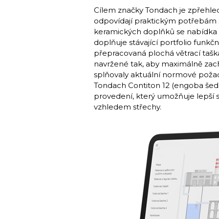
Cílem značky Tondach je zpřehled
odpovídají praktickým potřebám s
keramických doplňků se nabídka r
doplňuje stávající portfolio funkč
přepracovaná plochá větrací tašk
navržené tak, aby maximálně zach
splňovaly aktuální normové požad
Tondach Contiton 12 (engoba šedá
provedení, který umožňuje lepší 
vzhledem střechy.