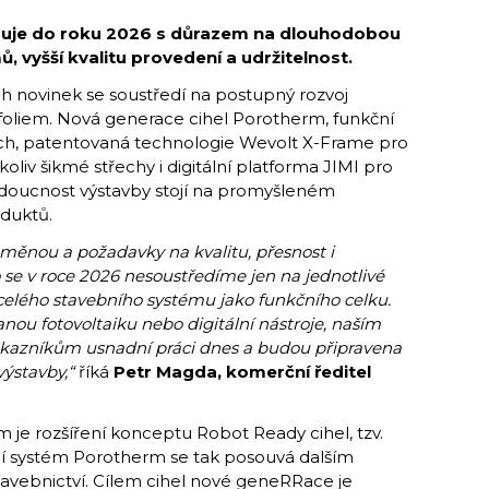
puje do roku 2026 s důrazem na dlouhodobou
 vyšší kvalitu provedení a udržitelnost.
 novinek se soustředí na postupný rozvoj
tfoliem. Nová generace cihel Porotherm, funkční
ch, patentovaná technologie Wevolt X-Frame pro
koliv šikmé střechy i digitální platforma JIMI pro
 budoucnost výstavby stojí na promyšleném
duktů.
roměnou a požadavky na kvalitu, přesnost i
o se v roce 2026 nesoustředíme jen na jednotlivé
 celého stavebního systému jako funkčního celku.
vanou fotovoltaiku nebo digitální nástroje, naším
zákazníkům usnadní práci dnes a budou připravena
výstavby,“
říká
Petr Magda, komerční ředitel
 je rozšíření konceptu Robot Ready cihel, tzv.
í systém Porotherm se tak posouvá dalším
vebnictví. Cílem cihel nové geneRRace je