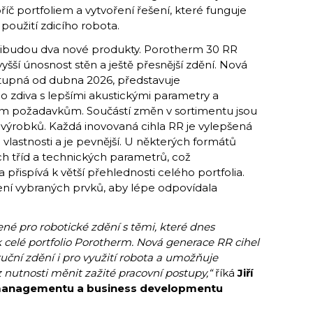
íč portfoliem a vytvoření řešení, které funguje
 použití zdicího robota.
přibudou dva nové produkty. Porotherm 30 RR
vyšší únosnost stěn a ještě přesnější zdění. Nová
ostupná od dubna 2026, představuje
 zdiva s lepšími akustickými parametry a
m požadavkům. Součástí změn v sortimentu jsou
 výrobků. Každá inovovaná cihla RR je vylepšená
vlastnosti a je pevnější. U některých formátů
h tříd a technických parametrů, což
 přispívá k větší přehlednosti celého portfolia.
lení vybraných prvků, aby lépe odpovídala
ené pro robotické zdění s těmi, které dnes
ak celé portfolio Porotherm. Nová generace RR cihel
uční zdění i pro využití robota a umožňuje
ez nutnosti měnit zažité pracovní postupy,“
říká
Jiří
 managementu a business developmentu