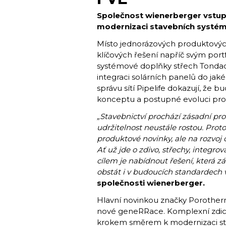
Společnost wienerberger vstu
modernizaci stavebních systémů,
Místo jednorázových produktových
klíčových řešení napříč svým por
systémové doplňky střech Tonda
integraci solárních panelů do jaké
správu sítí Pipelife dokazují, že
konceptu a postupné evoluci pro
​​„Stavebnictví prochází zásadní p
udržitelnost neustále rostou. Prot
produktové novinky, ale na rozvoj
Ať už jde o zdivo, střechy, integro
cílem je nabídnout řešení, která 
obstát i v budoucích standardech 
společnosti wienerberger.
Hlavní novinkou značky Porotherm
nové geneRRace. Komplexní zdic
krokem směrem k modernizaci sta