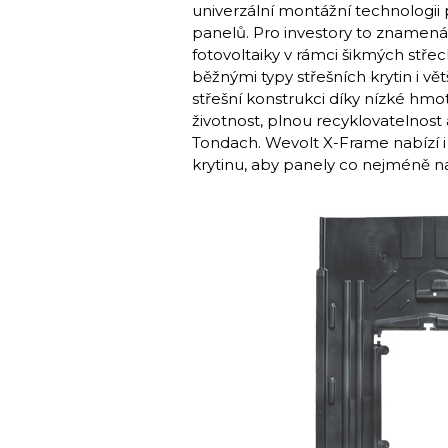
univerzální montážní technologii 
panelů. Pro investory to znamená
fotovoltaiky v rámci šikmých stře
běžnými typy střešních krytin i vě
střešní konstrukci díky nízké hmo
životnost, plnou recyklovatelnost 
Tondach. Wevolt X-Frame nabízí i 
krytinu, aby panely co nejméně n