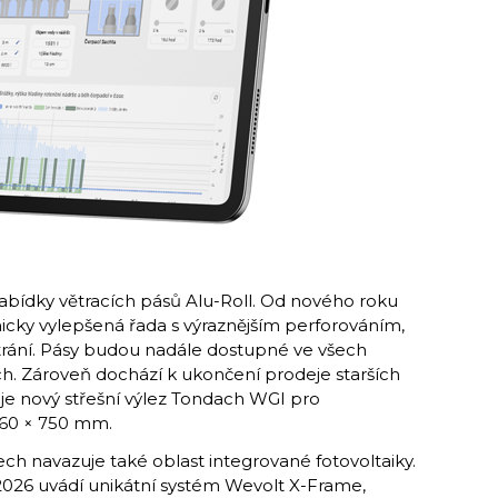
nabídky větracích pásů Alu-Roll. Od nového roku
nicky vylepšená řada s výraznějším perforováním,
větrání. Pásy budou nadále dostupné ve všech
h. Zároveň dochází k ukončení prodeje starších
uje nový střešní výlez Tondach WGI pro
460 × 750 mm.
ch navazuje také oblast integrované fotovoltaiky.
2026 uvádí unikátní systém Wevolt X-Frame,