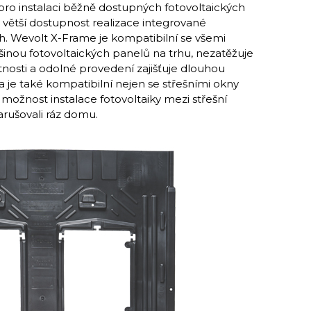
pro instalaci běžně dostupných fotovoltaických
 větší dostupnost realizace integrované
ch. Wevolt X-Frame je kompatibilní se všemi
tšinou fotovoltaických panelů na trhu, nezatěžuje
tnosti a odolné provedení zajišťuje dlouhou
a je také kompatibilní nejen se střešními okny
možnost instalace fotovoltaiky mezi střešní
arušovali ráz domu.