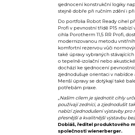
sjednocení konstrukční logiky např
stejně dobře při ručním zdění i při
Do portfolia Robot Ready cihel 
Profi v pevnostní třídě P15 nabízí 
cihla Porotherm 11,5 RR Profi, d
modernizovanou metodu vnitřního
komfortní rezervou vůči normový
také úpravy vybraných stávajících
o tepelně-izolační nebo akustické 
dochází ke sjednocení pevnostníc
zjednodušuje orientaci v nabídce a
Menší úpravy se dotýkají také ba
potřebám praxe.
„Naším cílem je sjednotit cihly urč
používají zedníci, a zjednodušit t
nabízí zjednodušení výstavby pro r
přesnější a kvalitnější výstavbu b
Dobiáš, ředitel produktového
společnosti wienerberger.