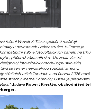
 řešení Wevolt X-Tile a společně rozšiřují
oltaiky u novostaveb i rekonstrukcí. X-Frame je
kompatibilní s 95 % fotovoltaických panelů na trhu
rytin, přičemž zákazník si může zvolit vlastní
designový fotovoltaický modul typu sklo-sklo,
stává se téměř neviditelnou součástí střechy.
ly střešních tašek Tondach a od června 2026 nově
režné střechy včetně Bobrovky. Oslovuje především
etika,“
dodává
Robert Krestýn, obchodní ředitel
rberger.