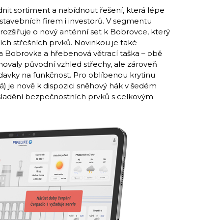
nit sortiment a nabídnout řešení, která lépe
tavebních firem i investorů. V segmentu
ozšiřuje o nový anténní set k Bobrovce, který
ních střešních prvků. Novinkou je také
a Bobrovka a hřebenová větrací taška – obě
ovaly původní vzhled střechy, ale zároveň
avky na funkčnost. Pro oblíbenou krytinu
) je nově k dispozici sněhový hák v šedém
sladění bezpečnostních prvků s celkovým