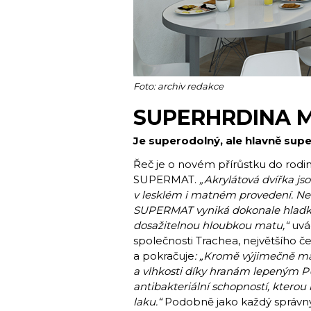
Foto: archiv redakce
SUPERHRDINA M
Je superodolný, ale hlavně sup
Řeč je o novém přírůstku do rodin
SUPERMAT.
„Akrylátová dvířka js
v lesklém i matném provedení. Není
SUPERMAT vyniká dokonale hladký
dosažitelnou hloubkou matu,“
uvá
společnosti Trachea, největšího 
a pokračuje
: „Kromě výjimečně ma
a vlhkosti díky hranám lepeným P
antibakteriální schopností, kterou
laku.“
Podobně jako každý správný