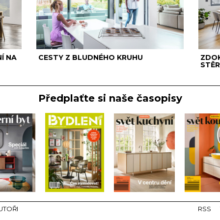
Í NA
CESTY Z BLUDNÉHO KRUHU
ZDOK
STĚR
Předplaťte si naše časopisy
UTOŘI
RSS