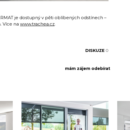
ERMAT je dostupný v pěti oblíbených odstínech –
á. Více na
www.trachea.cz
.
DISKUZE
0