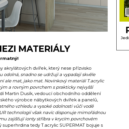
Jedi
EZI MATERIÁLY
ermatný!
y akrylátových dvířek, který nese přízvisko
ou odolná, snadno se udržují a vypadají skvěle
 ale mat, jako mat. Novinkový materiál T.acrylic
m a rovným povrchem s prakticky nejvyšší
dí Martin Dusík, vedoucí obchodního oddělení
českého výrobce nábytkových dvířek a panelů,
tného vzhledu a vysoké odolnosti vůči vodě
UR technologií však navíc disponuje mimořádnou
 mu zajišťují ionty stříbra v krycím povrchovém
 superhrdina tedy T.acrylic SUPERMAT bojuje s