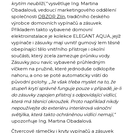
krytím neublíží,“
vysvětluje Ing. Martina
Obadalová, vedoucí marketingového oddělení
společnosti
OBZOR Zlín
, tradičního českého
výrobce domovních vypínačů a zásuvek.
Příkladem takto vybavené domovní
elektroinstalace je kolekce ELEGANT AQUA, jejíž
vypínače i zásuvky mají uvnitř gumový lem těsně
obepínající tělo vnitřního přístroje i okolní
součásti, který zcela zamezuje průniku vody.
Zásuvky jsou navíc vybavené průhledným
víčkem na pružině, které jednoduše odklopíte
nahoru, a ono se poté automaticky vrátí do
původní polohy.
„Je však třeba myslet na to, že
stupeň krytí správně funguje pouze v případě, je-li
do zásuvky zapojen přístroj s odpovídající vidlicí,
která má těsnicí okroužek. Proto například nikdy
nepoužívejte do exteriéru interiérová vánoční
světýlka, která takto ochráněnou vidlici nemají,“
upozorňuje Ing. Martina Obadalová.
Čtvercové rámečky i kryty vypínačů a zásuvek