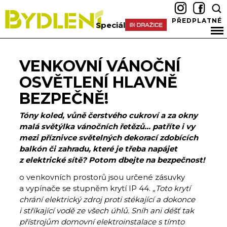
PŘEDPLATNÉ
Speciál
VENKOVNÍ VÁNOČNÍ
OSVĚTLENÍ HLAVNĚ
BEZPEČNĚ!
Tóny koled, vůně čerstvého cukroví a za okny
malá světýlka vánočních řetězů… patříte i vy
mezi příznivce světelných dekorací zdobících
balkón či zahradu, které je třeba napájet
z elektrické sítě? Potom dbejte na bezpečnost!
o venkovních prostorů jsou určené zásuvky
a vypínače se stupněm krytí IP 44.
„Toto krytí
chrání elektrický zdroj proti stékající a dokonce
i stříkající vodě ze všech úhlů. Sníh ani déšť tak
přístrojům domovní elektroinstalace s tímto