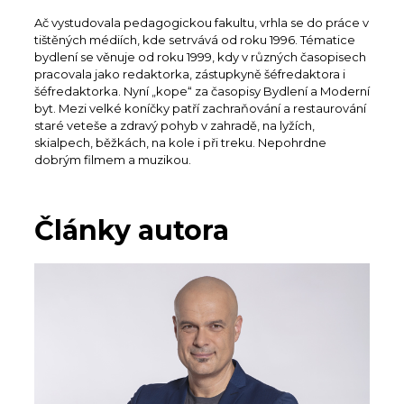
Ač vystudovala pedagogickou fakultu, vrhla se do práce v
tištěných médiích, kde setrvává od roku 1996. Tématice
bydlení se věnuje od roku 1999, kdy v různých časopisech
pracovala jako redaktorka, zástupkyně šéfredaktora i
šéfredaktorka. Nyní „kope“ za časopisy Bydlení a Moderní
byt. Mezi velké koníčky patří zachraňování a restaurování
staré veteše a zdravý pohyb v zahradě, na lyžích,
skialpech, běžkách, na kole i při treku. Nepohrdne
dobrým filmem a muzikou.
Články autora