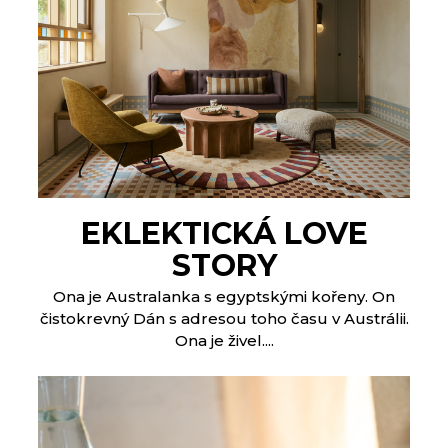
EKLEKTICKÁ LOVE
STORY
Ona je Australanka s egyptskými kořeny. On
čistokrevný Dán s adresou toho času v Austrálii.
Ona je živel....