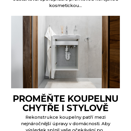
kosmetickou...
PROMĚŇTE KOUPELNU
CHYTŘE I STYLOVĚ
Rekonstrukce koupelny patří mezi
nejnáročnější úpravy v domácnosti. Aby
výsledek splnil vaše očekávání po...