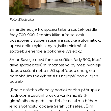
Foto: Electrolux
SmartSelect je k dispozici také u sušiček prádla
řady 700-900. Jedním kliknutím se zvolí
požadovaný stupeň sušení a sušička automaticky
upraví délku cyklu, aby zajistila minimální
spotřebu energie a dokonalé výsledky.
SmartSave je nová funkce sušiček řady 900, která
dává spotřebitelům možnost volby mezi rychlejší
dobou sušení nebo nižší spotřebou energie a
pomáhá jim tak vybrat si tu nejlepší podle jejich
potřeb.
„Podle našeho vědecky podloženého přístupu a
hodnocení životního cyklu vzniká až 85 %
globálního dopadu spotřebiče na klima během
jeho životnosti,“ dodává Sarah Schaefer. „Čím