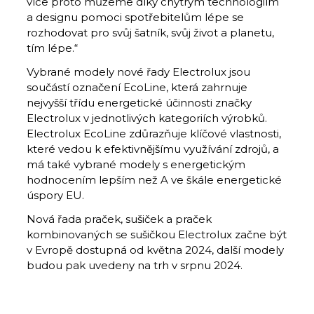
více proto můžeme díky chytrým technologiím
a designu pomoci spotřebitelům lépe se
rozhodovat pro svůj šatník, svůj život a planetu,
tím lépe.“
Vybrané modely nové řady Electrolux jsou
součástí označení EcoLine, která zahrnuje
nejvyšší třídu energetické účinnosti značky
Electrolux v jednotlivých kategoriích výrobků.
Electrolux EcoLine zdůrazňuje klíčové vlastnosti,
které vedou k efektivnějšímu využívání zdrojů, a
má také vybrané modely s energetickým
hodnocením lepším než A ve škále energetické
úspory EU.
Nová řada praček, sušiček a praček
kombinovaných se sušičkou Electrolux začne být
v Evropě dostupná od května 2024, další modely
budou pak uvedeny na trh v srpnu 2024.