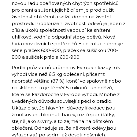
novou řadu oceňovaných chytrých spotřebičů
pro praní a sušení, jejichž cílem je prodloužit
životnost oblečení a snížit dopad na životní
prostředí. Prodloužení životnosti oděvů je jeden z
cílů a úkolů společnosti vedoucí ke snížení
uhlíkové, vodní a odpadní stopy oděvů. Nová
řada inovativních spotřebičů Electrolux zahrnuje
série praček 600-900, praček se sušičkou 700-
800 a sušiček prádla 600-900.
Podle průzkumů průměrný Evropan každý rok
vyhodí více než 6,5 kg oblečení, přičemž
naprostá většina (87 %) končí ve spalovně nebo
na skládce. To je téměř 5 milionů tun oděvů,
které se každoročně v Evropě vyhodí. Mnohé z
uváděných důvodů souvisejí s péčí o prádlo.
Ukázalo se, že hlavními důvody likvidace jsou
žmolkování, blednutí barev, roztřepení látky,
stejně jako skvrny, a to zejména na dětském
oblečení. Odhaduje se, že některé oděvy jsou
vyřazeny již po sedmi až deseti nošeních.