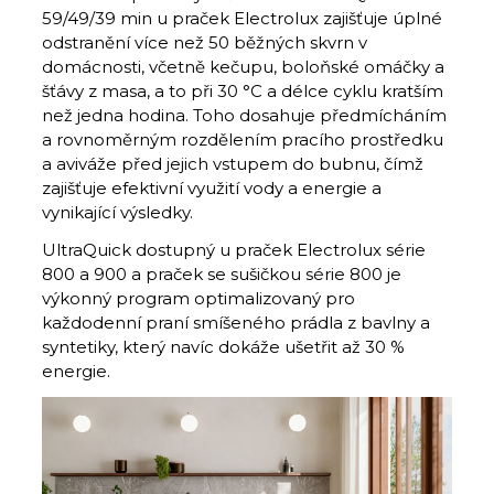
59/49/39 min u praček Electrolux zajišťuje úplné
odstranění více než 50 běžných skvrn v
domácnosti, včetně kečupu, boloňské omáčky a
šťávy z masa, a to při 30 °C a délce cyklu kratším
než jedna hodina. Toho dosahuje předmícháním
a rovnoměrným rozdělením pracího prostředku
a aviváže před jejich vstupem do bubnu, čímž
zajišťuje efektivní využití vody a energie a
vynikající výsledky.
UltraQuick dostupný u praček Electrolux série
800 a 900 a praček se sušičkou série 800 je
výkonný program optimalizovaný pro
každodenní praní smíšeného prádla z bavlny a
syntetiky, který navíc dokáže ušetřit až 30 %
energie.