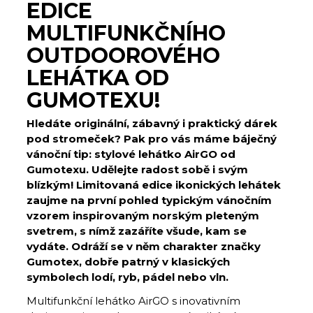
EDICE
MULTIFUNKČNÍHO
OUTDOOROVÉHO
LEHÁTKA OD
GUMOTEXU!
Hledáte originální, zábavný i praktický dárek
pod stromeček? Pak pro vás máme báječný
vánoční tip: stylové lehátko AirGO od
Gumotexu. Udělejte radost sobě i svým
blízkým! Limitovaná edice ikonických lehátek
zaujme na první pohled typickým vánočním
vzorem inspirovaným norským pleteným
svetrem, s nímž zazáříte všude, kam se
vydáte. Odráží se v něm charakter značky
Gumotex, dobře patrný v klasických
symbolech lodí, ryb, pádel nebo vln.
Multifunkční lehátko AirGO s inovativním