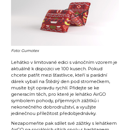
Foto: Gumotex
Lehátko v limitované edici s vánočním vzorem je
aktuálně k dispozici ve 100 kusech. Pokud
chcete patřit mezi šťastlivce, kteří si parádní
dárek vybalí na Štědrý den pod stromečkem,
musíte být opravdu rychlí. Přidejte se ke
generacím těch, pro které je lehátko AirGO
symbolem pohody, příjemných zážitků i
nekonečného dobrodružství, a využijte
jedinečnou příležitost předobjednávky.
Nezapomeňte pak sdílet své zážitky s lehátkem
AirGO na sociálních sítích spolu s hashtagem