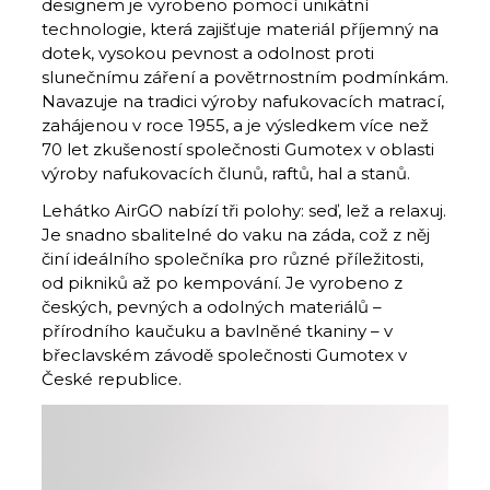
designem je vyrobeno pomocí unikátní
technologie, která zajišťuje materiál příjemný na
dotek, vysokou pevnost a odolnost proti
slunečnímu záření a povětrnostním podmínkám.
Navazuje na tradici výroby nafukovacích matrací,
zahájenou v roce 1955, a je výsledkem více než
70 let zkušeností společnosti Gumotex v oblasti
výroby nafukovacích člunů, raftů, hal a stanů.
Lehátko AirGO nabízí tři polohy: seď, lež a relaxuj.
Je snadno sbalitelné do vaku na záda, což z něj
činí ideálního společníka pro různé příležitosti,
od pikniků až po kempování. Je vyrobeno z
českých, pevných a odolných materiálů –
přírodního kaučuku a bavlněné tkaniny – v
břeclavském závodě společnosti Gumotex v
České republice.