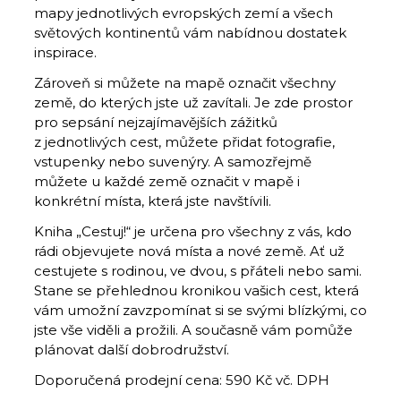
mapy jednotlivých evropských zemí a všech
světových kontinentů vám nabídnou dostatek
inspirace.
Zároveň si můžete na mapě označit všechny
země, do kterých jste už zavítali. Je zde prostor
pro sepsání nejzajímavějších zážitků
z jednotlivých cest, můžete přidat fotografie,
vstupenky nebo suvenýry. A samozřejmě
můžete u každé země označit v mapě i
konkrétní místa, která jste navštívili.
Kniha „Cestuj!“ je určena pro všechny z vás, kdo
rádi objevujete nová místa a nové země. Ať už
cestujete s rodinou, ve dvou, s přáteli nebo sami.
Stane se přehlednou kronikou vašich cest, která
vám umožní zavzpomínat si se svými blízkými, co
jste vše viděli a prožili. A současně vám pomůže
plánovat další dobrodružství.
Doporučená prodejní cena: 590 Kč vč. DPH