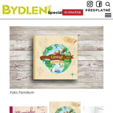
PŘEDPLATNÉ
Speciál
Foto: Familium