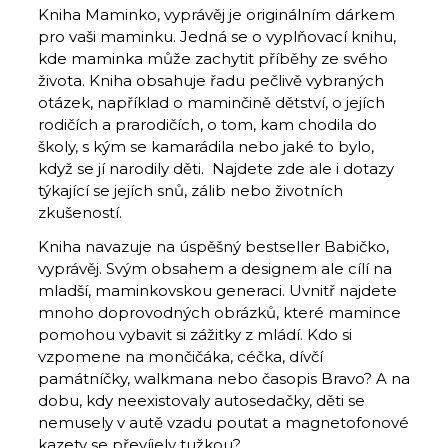
Kniha Maminko, vyprávěj je originálním dárkem
pro vaši maminku. Jedná se o vyplňovací knihu,
kde maminka může zachytit příběhy ze svého
života. Kniha obsahuje řadu pečlivě vybraných
otázek, například o maminčině dětství, o jejích
rodičích a prarodičích, o tom, kam chodila do
školy, s kým se kamarádila nebo jaké to bylo,
když se jí narodily děti. Najdete zde ale i dotazy
týkající se jejích snů, zálib nebo životních
zkušeností.
Kniha navazuje na úspěšný bestseller Babičko,
vyprávěj. Svým obsahem a designem ale cílí na
mladší, maminkovskou generaci. Uvnitř najdete
mnoho doprovodných obrázků, které mamince
pomohou vybavit si zážitky z mládí. Kdo si
vzpomene na mončičáka, céčka, dívčí
památníčky, walkmana nebo časopis Bravo? A na
dobu, kdy neexistovaly autosedačky, děti se
nemusely v autě vzadu poutat a magnetofonové
kazety se převíjely tužkou?