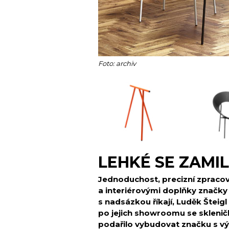
Foto: archiv
LEHKÉ SE ZAMI
Jednoduchost, precizní zpracov
a interiérovými doplňky značky 
s nadsázkou říkají, Luděk Šteigl
po jejich showroomu se sklenič
podařilo vybudovat značku s v