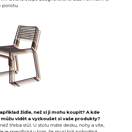
e porotu.
příklad židle, než si ji mohu koupit? A kde
můžu vidět a vyzkoušet si vaše produkty?
než třeba stůl. U stolu máte desku, nohy a víte,
le je specifická v tom, že musí být pohodlná.