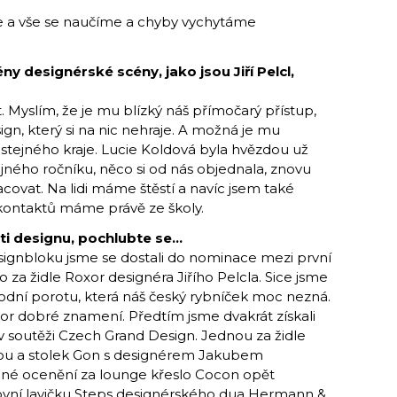
e a vše se naučíme a chyby vychytáme
y designérské scény, jako jsou Jiří Pelcl,
t. Myslím, že je mu blízký náš přímočarý přístup,
n, který si na nic nehraje. A možná je mu
stejného kraje. Lucie Koldová byla hvězdou už
ejného ročníku, něco si od nás objednala, znovu
acovat. Na lidi máme štěstí a navíc jsem také
kontaktů máme právě ze školy.
ti designu, pochlubte se...
esignbloku jsme se dostali do nominace mezi první
 to za židle Roxor designéra Jiřího Pelcla. Sice jsme
árodní porotu, která náš český rybníček moc nezná.
Roxor dobré znamení. Předtím jsme dvakrát získali
 v soutěži Czech Grand Design. Jednou za židle
ovou a stolek Gon s designérem Jakubem
jné ocenění za lounge křeslo Cocon opět
ovní lavičku Steps designérského dua Hermann &