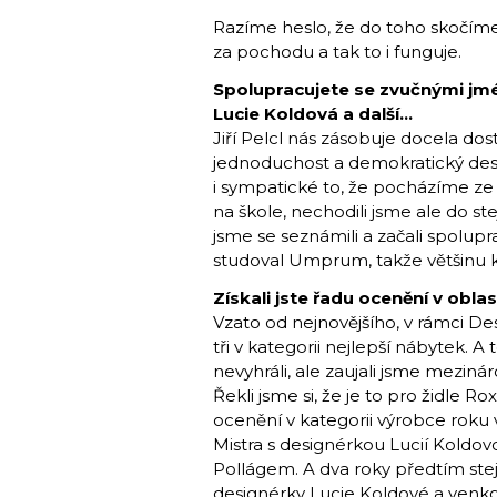
Razíme heslo, že do toho skočím
za pochodu a tak to i funguje.
Spolupracujete se zvučnými jmén
Lucie Koldová a další...
Jiří Pelcl nás zásobuje docela dos
jednoduchost a demokratický desig
i sympatické to, že pocházíme ze 
na škole, nechodili jsme ale do st
jsme se seznámili a začali spolupr
studoval Umprum, takže většinu 
Získali jste řadu ocenění v oblas
Vzato od nejnovějšího, v rámci D
tři v kategorii nejlepší nábytek. A
nevyhráli, ale zaujali jsme mezin
Řekli jsme si, že je to pro židle 
ocenění v ka­tegorii výrobce roku
Mistra s designérkou Lucií Kold
Pollágem. A dva roky předtím ste
designérky Lucie Koldové a venk