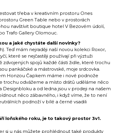
stovat třeba v kreativním prostoru Ones
prostoru Green Table nebo v prostorách
u navštívit boutique hotel V Bezovém údolí,
bo Trafo Gallery Olomouc.
kou a jaké chystáte další novinky?
ch). Teď mám nejraději naší novou kolekci Roxor,
, které se nejčastěji používají při výztuži
zdvojených spojů každé části židle, které trochu
 jsou pankáčské a mástrovské, moje srdcovka.
gnérem Honzou Čapkem máme i nové podnože
že se trochu odvážeme a místo drátů uděláme něco
na Designbloku a od ledna jsou v prodeji na našem
dnout něco zábavného, i když víme, že to není
trálních podnoží v bílé a černé vsadili
ří loňského roku, je to takový prostor 3v1.
er si u nás můžete prohlédnout také produkty