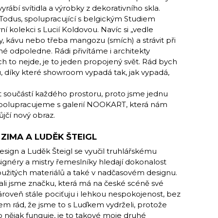
rábí svítidla a výrobky z dekorativního skla.
 Todus, spolupracující s belgickým Studiem
ní kolekci s Lucií Koldovou. Navíc si „vedle
y, kávu nebo třeba mangozu (smích) a strávit při
 odpoledne. Rádi přivítáme i architekty
ch to nejde, je to jeden propojený svět. Rád bych
, díky které showroom vypadá tak, jak vypadá,
t součástí každého prostoru, proto jsme jednu
Spolupracujeme s galerií NOOKART, která nám
jčí nový obraz.
ZIMA A LUDĚK ŠTEIGL
esign a Luděk Šteigl se vyučil truhlářskému
ignéry a mistry řemeslníky hledají dokonalost
 použitých materiálů a také v nadčasovém designu.
ali jsme značku, která má na české scéně své
zároveň stále pociťuju i lehkou nespokojenost, bez
em rád, že jsme to s Luďkem vydrželi, protože
o nějak funguje, je to takové moje druhé