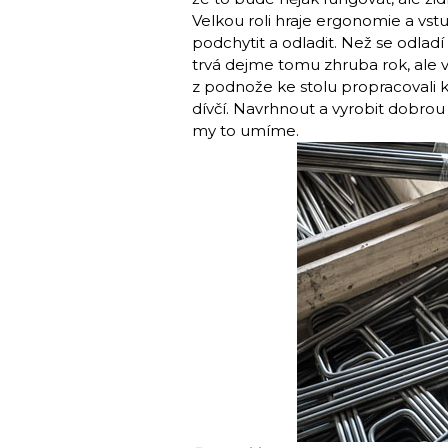
Velkou roli hraje ergonomie a vs
podchytit a odladit. Než se odladí
trvá dejme tomu zhruba rok, ale vý
z podnože ke stolu propracovali k ž
dívčí. Navrhnout a vyrobit dobrou ž
my to umíme.