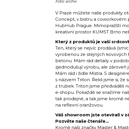
Foto: archiv
V Praze můžete naše produkty ote
Concept, v bistru a coworkovém 
HubHub Prague. Mimopražští moho
kreativní prostor KUMST Brno ne
Který z produktů je vaší srdcov
Ten, který se nejvíc prodává (smí
vyrobenou ze stejných kovových tyčí
betonu. Mám rád detaily v podobě 
zjednodušují výrobu, ale zároveň
Mám rád i židle Mistra. S desi
s názvem Triton. Řekli jsme si, 
z trubek. Triton jsme předváděli 
e-shopu. Pokaždé se snažíme nabí
tak prodejné, a tak jsme kromě neu
na reflexní oranžovou.
Váš showroom jste otevírali v zá
Pozvěte naše čtenáře...
Kromě naší značky Master & Mast