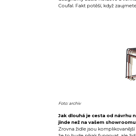
Coufal. Fakt potěší, když zaujmet
Foto: archiv
Jak dlouhá je cesta od návrhu na
jinde než na vašem showroomu 
Zrovna židle jsou komplikovanější 
že to bude nějak fungovat, ale žid