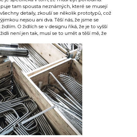
tupuje tam spousta neznámých, které se musejí
 všechny detaily, zkouší se několik prototypů, což
jimkou nejsou ani dva. Těší nás, že jsme se
idlím. O židlích se v designu říká, že je to vyšší
idli není jen tak, musí se to umět a těší mě, že