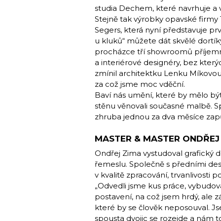
studia Dechem, které navrhuje a vy
Stejně tak výrobky opavské firmy
Segers, která nyní představuje prv
u kluků“ můžete dát skvělé dortík
procházce tří showroomů příjemné
a interiérové designéry, bez který
zmínil architektku Lenku Míkovou
za což jsme moc vděční.
Baví nás umění, které by mělo bý
stěnu věnovali současné malbě. 
zhruba jednou za dva měsíce zapů
MASTER & MASTER ONDŘEJ 
Ondřej Zima vystudoval grafický d
řemeslu. Společně s předními des
v kvalitě zpracování, trvanlivosti
„Odvedli jsme kus práce, vybudov
postavení, na což jsem hrdý, ale 
které by se člověk neposouval. Js
spousta dvojic se rozejde a nám t