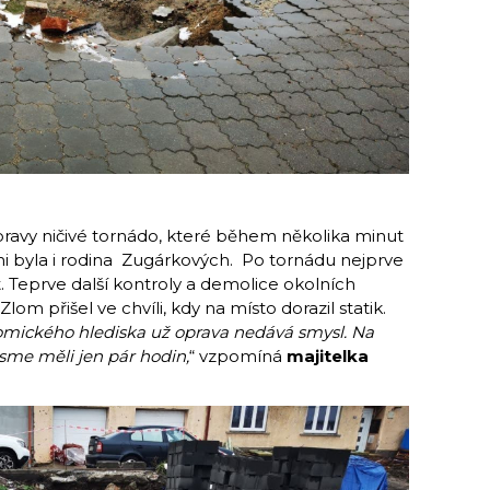
Moravy ničivé tornádo, které během několika minut
nimi byla i rodina Zugárkových. Po tornádu nejprve
. Teprve další kontroly a demolice okolních
om přišel ve chvíli, kdy na místo dorazil statik.
omického hlediska už oprava nedává smysl. Na
sme měli jen pár hodin,
“ vzpomíná
majitelka