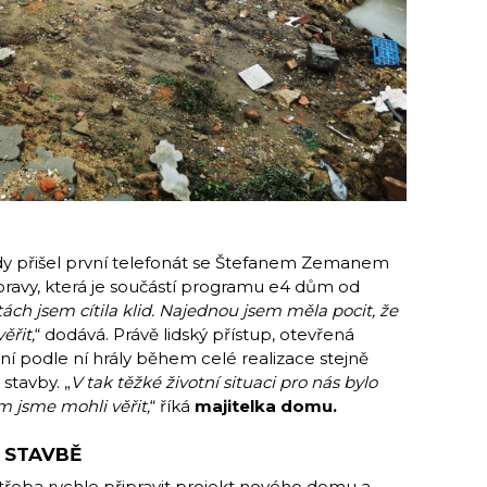
kdy přišel první telefonát se Štefanem Zemanem
oravy, která je součástí programu e4 dům od
ách jsem cítila klid. Najednou jsem měla pocit, že
řit,
“ dodává. Právě lidský přístup, otevřená
í podle ní hrály během celé realizace stejně
 stavby. „
V tak těžké životní situaci pro nás bylo
m jsme mohli věřit,
“ říká
majitelka domu.
 STAVBĚ
třeba rychle připravit projekt nového domu a