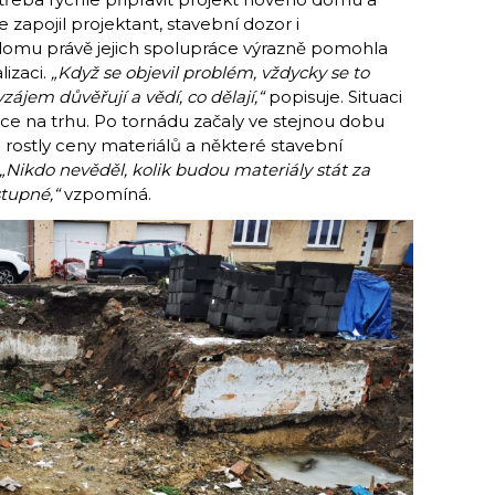
e zapojil projektant, stavební dozor i
domu právě jejich spolupráce výrazně pomohla
izaci.
„Když se objevil problém, vždycky se to
vzájem důvěřují a vědí, co dělají,“
popisuje. Situaci
uace na trhu. Po tornádu začaly ve stejnou dobu
le rostly ceny materiálů a některé stavební
„Nikdo nevěděl, kolik budou materiály stát za
stupné,“
vzpomíná.