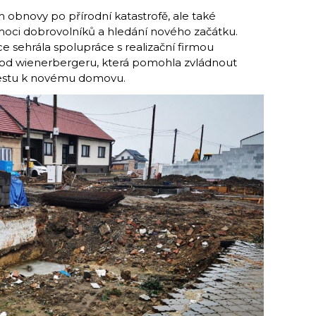
obnovy po přírodní katastrofě, ale také
omoci dobrovolníků a hledání nového začátku.
ce sehrála spolupráce s realizační firmou
d wienerbergeru, která pomohla zvládnout
cestu k novému domovu.