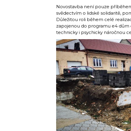
Novostavba není pouze příběhem 
svědectvím o lidské solidaritě, p
Důležitou roli během celé realiza
zapojenou do programu e4 dům o
technicky i psychicky náročnou 