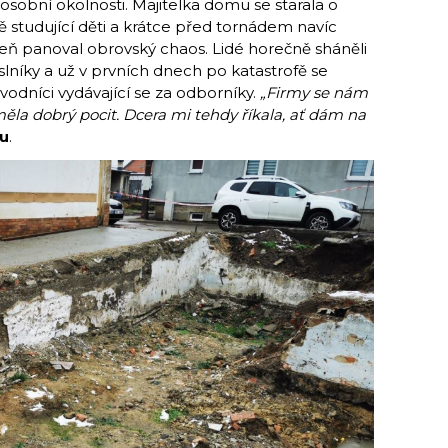
 osobní okolnosti. Majitelka domu se starala o
studující děti a krátce před tornádem navíc
eň panoval obrovský chaos. Lidé horečně sháněli
slníky a už v prvních dnech po katastrofě se
dvodníci vydávající se za odborníky.
„Firmy se nám
měla dobrý pocit. Dcera mi tehdy říkala, ať dám na
u
.