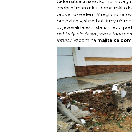
Celou situaci navíc komplikovaly i
imobilní maminku, doma měla dvě 
prošla rozvodem. V regionu zárov
projektanty, stavební firmy i řeme
objevovali falešní statici nebo po
nabízely, ale často jsem z toho ne
intuici
,“ vzpomíná
majitelka dom