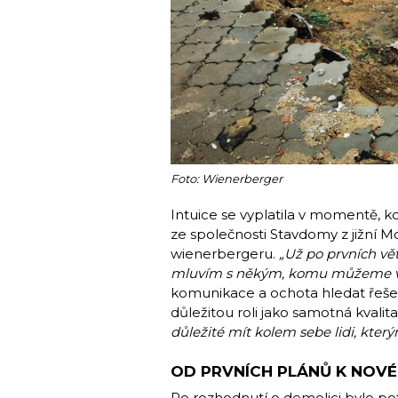
Foto: Wienerberger
Intuice se vyplatila v momentě, 
ze společnosti Stavdomy z jižní M
wienerbergeru.
„Už po prvních vět
mluvím s někým, komu můžeme vě
komunikace a ochota hledat řešen
důležitou roli jako samotná kvalita
důležité mít kolem sebe lidi, který
OD PRVNÍCH PLÁNŮ K NOVÉ
Po rozhodnutí o demolici bylo po