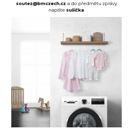
soutez@bmczech.cz
a do předmětu zprávy
napište
sušička
.