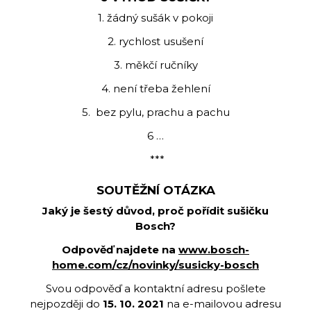
1. žádný sušák v pokoji
2. rychlost usušení
3. měkčí ručníky
4. není třeba žehlení
5. bez pylu, prachu a pachu
6 …
***
SOUTĚŽNÍ OTÁZKA
Jaký je šestý důvod, proč pořídit sušičku
Bosch?
Odpověď najdete na
www.bosch-
home.com/cz/novinky/susicky-bosch
Svou odpověď a kontaktní adresu pošlete
nejpozději do
15. 10. 2021
na e-mailovou adresu