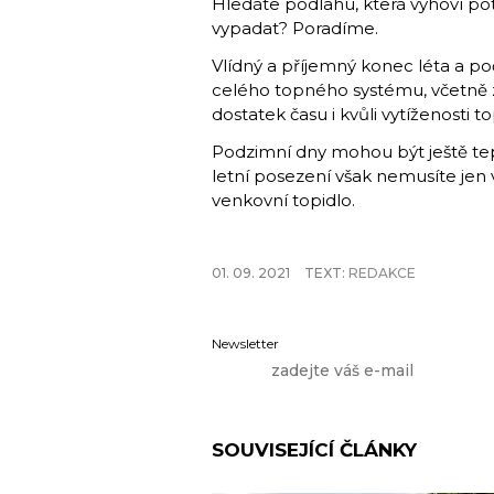
Hledáte podlahu, která vyhoví pot
vypadat? Poradíme.
Vlídný a příjemný konec léta a po
celého topného systému, včetně z
dostatek času i kvůli vytíženosti t
Podzimní dny mohou být ještě tepl
letní posezení však nemusíte jen
venkovní topidlo.
01. 09. 2021
TEXT:
REDAKCE
Newsletter
SOUVISEJÍCÍ ČLÁNKY