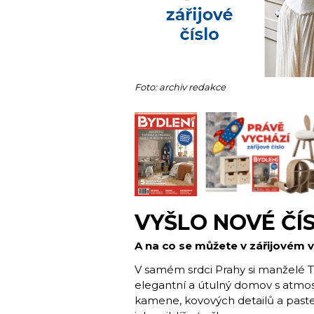
Foto: archiv redakce
VYŠLO NOVÉ ČÍ
A na co se můžete v zářijovém v
V samém srdci Prahy si manželé T
elegantní a útulný domov s atmo
kamene, kovových detailů a pastel