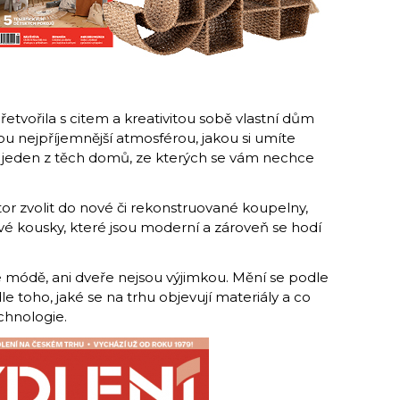
tvořila s citem a kreativitou sobě vlastní dům
 nejpříjemnější atmosférou, jakou si umíte
to jeden z těch domů, ze kterých se vám nechce
tor zvolit do nové či rekonstruované koupelny,
vé kousky, které jsou moderní a zároveň se hodí
e módě, ani dveře nejsou výjimkou. Mění se podle
le toho, jaké se na trhu objevují materiály a co
chnologie.