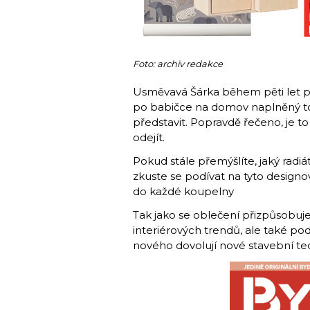
Foto: archiv redakce
Usměvavá Šárka během pěti let pře
po babičce na domov naplněný tou
představit. Popravdě řečeno, je 
odejít.
Pokud stále přemýšlíte, jaký radiá
zkuste se podívat na tyto designo
do každé koupelny
Tak jako se oblečení přizpůsobuj
interiérových trendů, ale také pod
nového dovolují nové stavební te