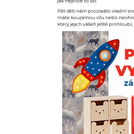
jak nejblíže to šlo.
Pět dětí nám prozradilo vlastní 
máte kouzelnou vílu nebo neohrož
který jejich vášeň ještě prohloubí,