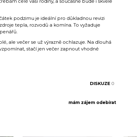
řebám celé vaší rodiny, a současně bude i skvěle
čátek podzimu je ideální pro důkladnou revizi
droje tepla, rozvodů a komína. To vyžaduje
openářů.
é, ale večer se už výrazně ochlazuje. Na dlouhá
 vzpomínat, stačí jen večer zapnout vhodné
DISKUZE
0