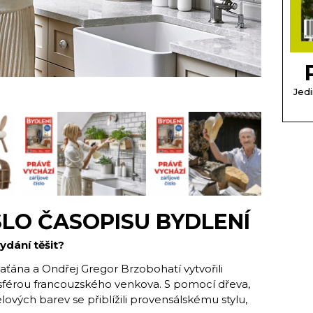
Jedi
SLO ČASOPISU BYDLENÍ
ydání těšit?
aťána a Ondřej Gregor Brzobohatí vytvořili
sférou francouzského venkova. S pomocí dřeva,
ových barev se přiblížili provensálskému stylu,