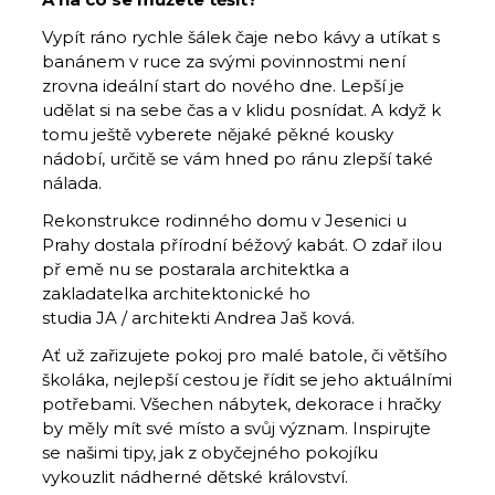
Vypít ráno rychle šálek čaje nebo kávy a utíkat s
banánem v ruce za svými povinnostmi není
zrovna ideální start do nového dne. Lepší je
udělat si na sebe čas a v klidu posnídat. A když k
tomu ještě vyberete nějaké pěkné kousky
nádobí, určitě se vám hned po ránu zlepší také
nálada.
Rekonstrukce rodinného domu v Jesenici u
Prahy dostala přírodní béžový kabát. O zdař ilou
př emě nu se postarala architektka a
zakladatelka architektonické ho
studia JA / architekti Andrea Jaš ková.
Ať už zařizujete pokoj pro malé batole, či většího
školáka, nejlepší cestou je řídit se jeho aktuálními
potřebami. Všechen nábytek, dekorace i hračky
by měly mít své místo a svůj význam. Inspirujte
se našimi tipy, jak z obyčejného pokojíku
vykouzlit nádherné dětské království.