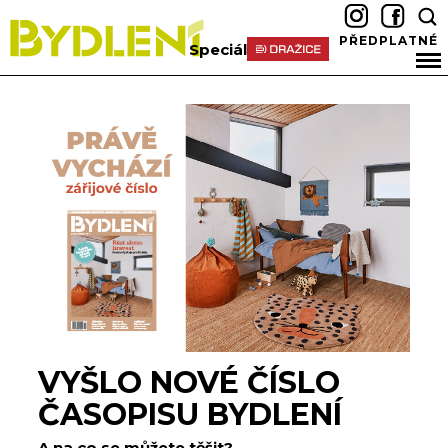
PŘEDPLATNÉ
Speciál
VYŠLO NOVÉ ČÍSLO
ČASOPISU BYDLENÍ
A na co se můžete těšit?