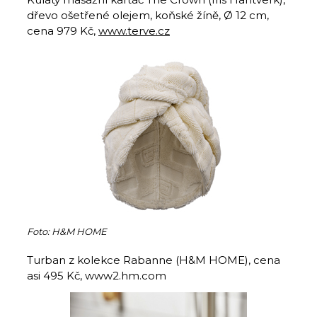
dřevo ošetřené olejem, koňské žíně, Ø 12 cm,
cena 979 Kč,
www.terve.cz
Foto: H&M HOME
Turban z kolekce Rabanne (H&M HOME), cena
asi 495 Kč, www2.hm.com