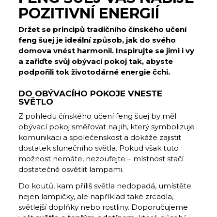
POZITIVNÍ ENERGIÍ
Držet se principů tradičního čínského učení
feng šuej je ideální způsob, jak do svého
domova vnést harmonii. Inspirujte se jimi i vy
a zařiďte svůj obývací pokoj tak, abyste
podpořili tok životodárné energie čchi.
DO OBÝVACÍHO POKOJE VNESTE
SVĚTLO
Z pohledu čínského učení feng šuej by měl
obývací pokoj směřovat na jih
, který symbolizuje
komunikaci a společenskost a dokáže zajistit
dostatek slunečního světla. Pokud však tuto
možnost nemáte, nezoufejte – místnost stačí
dostatečně osvětlit lampami.
Do koutů, kam příliš světla nedopadá, umístěte
nejen lampičky, ale například také zrcadla,
světlejší doplňky nebo rostliny. Doporučujeme