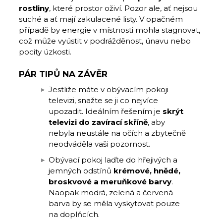
rostliny
, které prostor oživí. Pozor ale, ať nejsou
suché a ať mají zakulacené listy. V opačném
případě by energie v místnosti mohla stagnovat,
což může vyústit v podrážděnost, únavu nebo
pocity úzkosti.
PÁR TIPŮ NA ZÁVĚR
Jestliže máte v obývacím pokoji
televizi, snažte se ji co nejvíce
upozadit. Ideálním řešením je
skrýt
televizi do zavírací skříně
, aby
nebyla neustále na očích a zbytečně
neodváděla vaši pozornost.
Obývací pokoj laďte do hřejivých a
jemných odstínů
krémové, hnědé,
broskvové a meruňkové barvy
.
Naopak modrá, zelená a červená
barva by se měla vyskytovat pouze
na doplňcích.