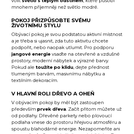
volit
světlo s teplým odstínem
, které působí
mnohem příjemněji než světlo modré.
POKOJ PŘIZPŮSOBTE SVÉMU
ŽIVOTNÍMU STYLU
Obývací pokoj je svou podstatou aktivní místnost
a je třeba si ujasnit, zda tuto aktivitu chcete
podpořit, nebo naopak utlumit. Pro podporu
jangové energie
vsaďte na otevřené a vzdušné
prostory, moderní nábytek a výrazné barvy.
Pokud ale
toužíte po klidu
, dejte přednost
tlumeným barvám, masivnímu nábytku a
textilním dekoracím.
V HLAVNÍ ROLI DŘEVO A OHEŇ
V obývacím pokoji by měl být zastoupen
především
prvek dřeva
. Začít přitom můžete už
od podlahy. Dřevěné parkety nebo plovoucí
podlaha vnese do prostoru hřejivou atmosféru a
spoustu blahodárné energie. Nezapomeňte ani