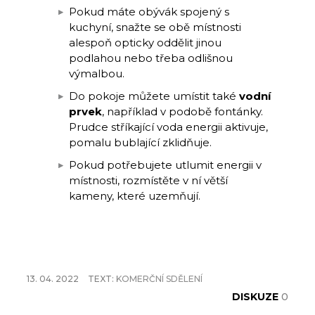
Pokud máte obývák spojený s
kuchyní, snažte se obě místnosti
alespoň opticky oddělit jinou
podlahou nebo třeba odlišnou
výmalbou.
Do pokoje můžete umístit také
vodní
prvek
, například v podobě fontánky.
Prudce stříkající voda energii aktivuje,
pomalu bublající zklidňuje.
Pokud potřebujete utlumit energii v
místnosti, rozmístěte v ní větší
kameny, které uzemňují.
13. 04. 2022
TEXT:
KOMERČNÍ SDĚLENÍ
DISKUZE
0