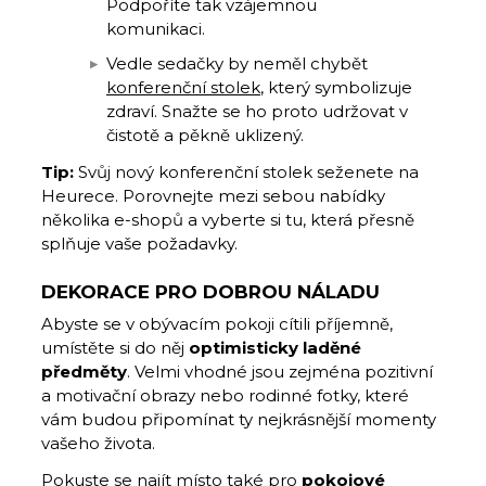
Podpoříte tak vzájemnou
komunikaci.
Vedle sedačky by neměl chybět
konferenční stolek
, který symbolizuje
zdraví. Snažte se ho proto udržovat v
čistotě a pěkně uklizený.
Tip:
Svůj nový konferenční stolek seženete na
Heurece. Porovnejte mezi sebou nabídky
několika e-shopů a vyberte si tu, která přesně
splňuje vaše požadavky.
DEKORACE PRO DOBROU NÁLADU
Abyste se v obývacím pokoji cítili příjemně,
umístěte si do něj
optimisticky laděné
předměty
. Velmi vhodné jsou zejména pozitivní
a motivační obrazy nebo rodinné fotky, které
vám budou připomínat ty nejkrásnější momenty
vašeho života.
Pokuste se najít místo také pro
pokojové