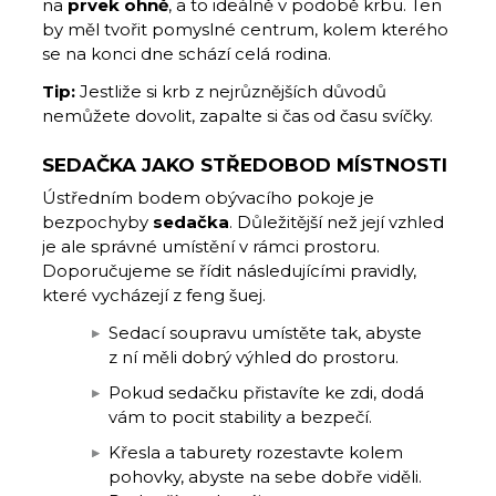
na
prvek ohně
, a to ideálně v podobě krbu. Ten
by měl tvořit pomyslné centrum, kolem kterého
se na konci dne schází celá rodina.
Tip:
Jestliže si krb z nejrůznějších důvodů
nemůžete dovolit, zapalte si čas od času svíčky.
SEDAČKA JAKO STŘEDOBOD MÍSTNOSTI
Ústředním bodem obývacího pokoje je
bezpochyby
sedačka
. Důležitější než její vzhled
je ale správné umístění v rámci prostoru.
Doporučujeme se řídit následujícími pravidly,
které vycházejí z feng šuej.
Sedací soupravu umístěte tak, abyste
z ní měli dobrý výhled do prostoru.
Pokud sedačku přistavíte ke zdi, dodá
vám to pocit stability a bezpečí.
Křesla a taburety rozestavte kolem
pohovky, abyste na sebe dobře viděli.