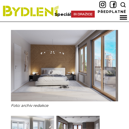
PŘEDPLATNÉ
Speciál
Foto: archiv redakce