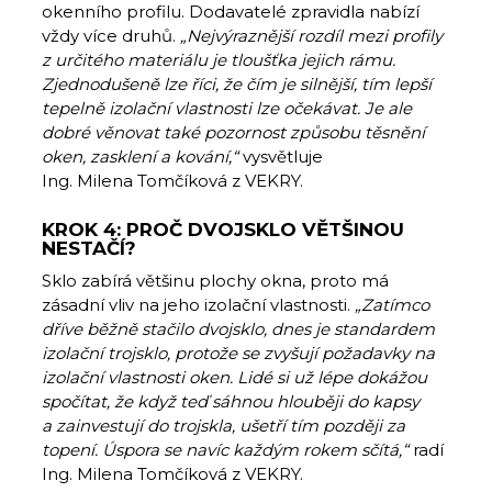
okenního profilu. Dodavatelé zpravidla nabízí
vždy více druhů.
„Nejvýraznější rozdíl mezi profily
z určitého materiálu je tloušťka jejich rámu.
Zjednodušeně lze říci, že čím je silnější, tím lepší
tepelně izolační vlastnosti lze očekávat. Je ale
dobré věnovat také pozornost způsobu těsnění
oken, zasklení a kování,“
vysvětluje
Ing. Milena Tomčíková z VEKRY.
KROK 4: PROČ DVOJSKLO VĚTŠINOU
NESTAČÍ?
Sklo zabírá většinu plochy okna, proto má
zásadní vliv na jeho izolační vlastnosti.
„Zatímco
dříve běžně stačilo dvojsklo, dnes je standardem
izolační trojsklo, protože se zvyšují požadavky na
izolační vlastnosti oken. Lidé si už lépe dokážou
spočítat, že když teď sáhnou hlouběji do kapsy
a zainvestují do trojskla, ušetří tím později za
topení. Úspora se navíc každým rokem sčítá,“
radí
Ing. Milena Tomčíková z VEKRY.