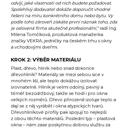
odvíjí, jaké vlastnosti od nich budete požadovat.
Spolehlivý dodavatel dokáže doporučit vhodné
řešení na míru konkrétního domu nebo bytu. Vy
podle toho zároveň získáte první náznak toho, zda
je oslovená firma skutečně profesionální,“
radí Ing.
Milena Tomčíková, produktová manažerka
značky VEKRA, jedničky na českém trhu s okny
a vchodovými dveřmi.
KROK 2: VÝBĚR MATERIÁLU
Plast, dřevo, hliník nebo snad dokonce
dřevohliník? Materiály se mezi sebou sice v
mnohém liší, ale teplo dokážou izolovat
srovnatelně. Hliník je velmi odolný, pevný a
téměř bezúdržbový, takže se hodí i pro okna
velkých rozměrů. Dřevo přirozeně izoluje teplo a
dají se z něj vyrábět i okna atypických tvarů.
Dřevohliníkové profily pak spojují to nejlepší
z obou těchto materiálů. Poslední typ – plastová
okna – nám zase poskytnou dobrou službu za