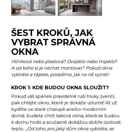
ŠEST KROKŮ, JAK
VYBRAT SPRÁVNÁ
OKNA
Hliníková nebo plastová? Dvojsklo nebo trojsklo?
A od koho si je nechat montovat? Pokud okna
vybíráte a tápete, poradíme, jak na ně vyzrát!
KROK 1: KDE BUDOU OKNA SLOUŽIT?
Pokud váš spánek pravidelně ruší hluky zvenčí,
pak chtějte okno, které je dokáže utlumit! Ať už
bydlíte ve staré chalupě anebo moderním
domě, budete chtít taková okna, která se budou
k domu hodit a současně dokážou dobře izolovat
teplo.
„Od toho, pro jaký dům okna vybíráte, se