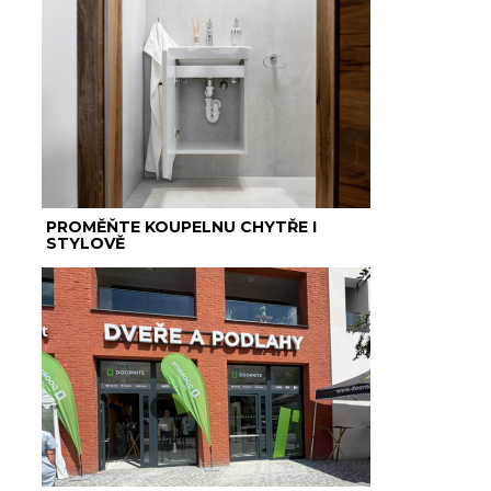
PROMĚŇTE KOUPELNU CHYTŘE I
STYLOVĚ