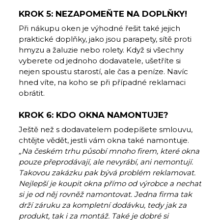
KROK 5: NEZAPOMEŇTE NA DOPLŇKY!
Při nákupu oken je výhodné řešit také jejich
praktické doplňky, jako jsou parapety, sítě proti
hmyzu a žaluzie nebo rolety. Když si všechny
vyberete od jednoho dodavatele, ušetříte si
nejen spoustu starostí, ale čas a peníze. Navíc
hned víte, na koho se při případné reklamaci
obrátit.
KROK 6: KDO OKNA NAMONTUJE?
Ještě než s dodavatelem podepíšete smlouvu,
chtějte vědět, jestli vám okna také namontuje.
„Na českém trhu působí mnoho firem, které okna
pouze přeprodávají, ale nevyrábí, ani nemontují.
Takovou zakázku pak bývá problém reklamovat.
Nejlepší je koupit okna přímo od výrobce a nechat
si je od něj rovněž namontovat. Jedna firma tak
drží záruku za kompletní dodávku, tedy jak za
produkt, tak i za montáž. Také je dobré si