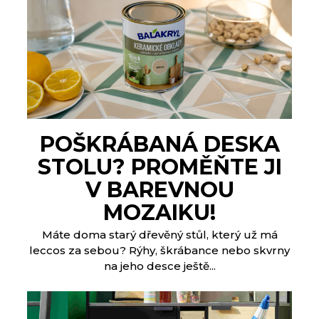
POŠKRÁBANÁ DESKA
STOLU? PROMĚŇTE JI
V BAREVNOU
MOZAIKU!
Máte doma starý dřevěný stůl, který už má
leccos za sebou? Rýhy, škrábance nebo skvrny
na jeho desce ještě...