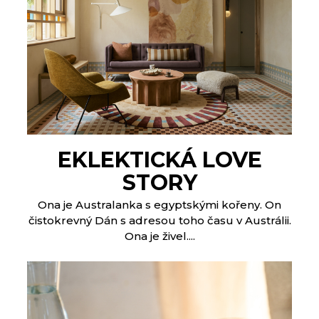
EKLEKTICKÁ LOVE
STORY
Ona je Australanka s egyptskými kořeny. On
čistokrevný Dán s adresou toho času v Austrálii.
Ona je živel....