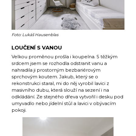
Foto: Lukáš Hausenblas
LOUČENÍ S VANOU
Velkou proměnou prošla i koupelna. S těž­kým
srdcem jsem se rozhodla odstranit vanu a
nahradila ji prostorným bezbariérovým
sprchovým koutem. Jakub, který se o
rekonstrukci staral, mi do něj vyrobil lavici z
masivního dubu, která slouží na sezení i na
odkládání. Ze stejného dřeva vytvořil i desku pod
umyvadlo nebo jídelní stůl a lavici v obývacím
pokoji.