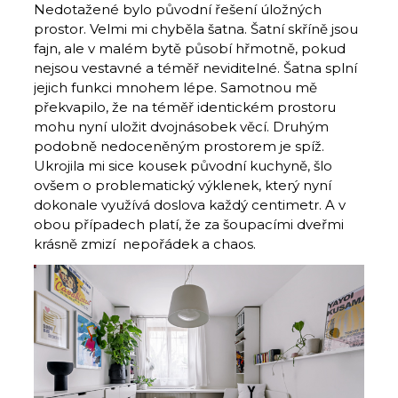
Nedotažené bylo původní řešení úložných
prostor. Velmi mi chyběla šatna. Šatní skříně jsou
fajn, ale v malém bytě působí hřmotně, pokud
nejsou vestavné a téměř neviditelné. Šatna splní
jejich funkci mnohem lépe. Samotnou mě
překvapilo, že na téměř identickém prostoru
mohu nyní uložit dvojnásobek věcí. Druhým
podobně nedoceněným prostorem je spíž.
Ukrojila mi sice kousek původní kuchyně, šlo
ovšem o problematický výklenek, který nyní
dokonale využívá doslova každý centimetr. A v
obou případech platí, že za šoupacími dveřmi
krásně zmizí nepořádek a chaos.