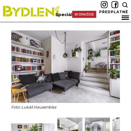
PŘEDPLATNÉ
Speciál
Foto: Lukáš Hausenblas