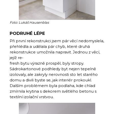
Foto: Lukáš Hausenblas
PODRUHÉ LÉPE
Při první rekonstrukci jsem pár věcí nedomyslela,
přehlédla a udělala pár chyb, které druhá
rekonstrukce umož­nila napravit. Jednou z věcí,
jejíž re-­
fresh bytu výrazně prospěl, byly stro­py.
Sádrokartonové podhledy byt ne­jen tepelně
izolovaly, ale zakryly nerov­nosti sto let starého
domu a divili byste se, jak interiér prokoukl.
Dalším problémem byla podlaha, kde chlad
zmírnila krytina s dekorem světlého betonu s
textilní izolační vrstvou.