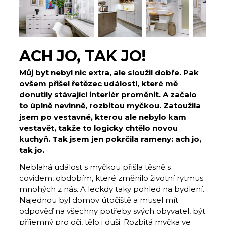
ACH JO, TAK JO!
Můj byt nebyl nic extra, ale sloužil dobře. Pak
ovšem přišel řetězec událostí, které mě
donutily stávající interiér proměnit. A začalo
to úplně nevinně, rozbitou myčkou. Zatoužila
jsem po vestavné, kterou ale nebylo kam
vestavět, takže to logicky chtělo novou
kuchyň. Tak jsem jen pokrčila rameny: ach jo,
tak jo.
Neblahá událost s myčkou přišla těsně s
covidem, obdobím, které změnilo životní rytmus
mnohých z nás. A leckdy taky pohled na bydlení.
Najednou byl domov útočiště a musel mít
odpověď na všechny potřeby svých obyvatel, být
příjemný pro oči, tělo i duši. Rozbitá myčka ve