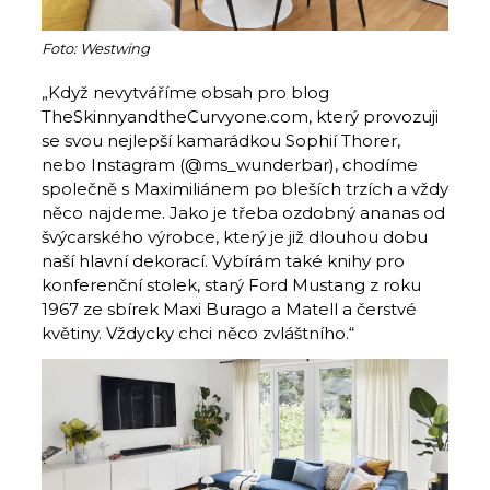
Foto: Westwing
„Když nevytváříme obsah pro blog
TheSkinnyandtheCurvyone.com, který provozuji
se svou nejlepší kamarádkou Sophií Thorer,
nebo Instagram (@ms_wunderbar), chodíme
společně s Maximiliánem po bleších trzích a vždy
něco najdeme. Jako je třeba ozdobný ananas od
švýcarského výrobce, který je již dlouhou dobu
naší hlavní dekorací. Vybírám také knihy pro
konferenční stolek, starý Ford Mustang z roku
1967 ze sbírek Maxi Burago a Matell a čerstvé
květiny. Vždycky chci něco zvláštního.“